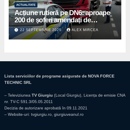
ACTUALITATE
Acțiune rutieră pe DN6: aproape
200 de șoferi amendați de
polițiștii din Mihăilești
22 SEPTEMBRIE 2025
ALEX MIRCEA
Lista serviciilor de programe asigurate de NOVA FORCE
TECHNIC SRL
– Televiziunea
TV Giurgiu
(Local Giurgiu), Licența de emisie CNA
nr. TV-C 591.3/05.05.2011
Decizia de autorizare aprobată în 09.11.2021
– Website-uri:
tvgiurgiu.ro
,
giurgiuveanul.ro