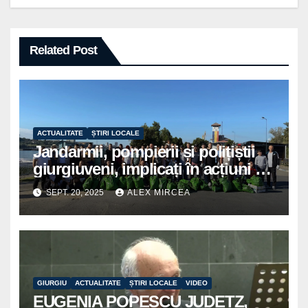
Related Post
ACTUALITATE
ȘTIRI LOCALE
Jandarmii, pompierii și polițiștii
giurgiuveni, implicați în acțiuni de
voluntariat pentru un oraș mai
SEPT. 20, 2025
ALEX MIRCEA
curat
GIURGIU
ACTUALITATE
ȘTIRI LOCALE
VIDEO
EUGENIA POPESCU JUDETZ,