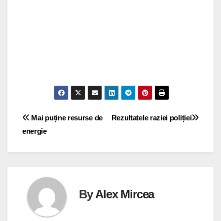
Navigare
Mai puține resurse de
Rezultatele raziei poliției
energie
în
articole
By
Alex Mircea