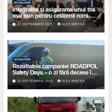
ACTUALITATE
Integrarea și asigurarea unui trai
mai bun pentru cetățenii romi,
prioritate pentru instituțiile
23 SEPTEMBRIE 2025
ALEX MIRCEA
publice giurgiuvene
ACTUALITATE
Rezultatele campaniei ROADPOL
Safety Days – o zi fără decese în
trafic
23 SEPTEMBRIE 2025
ALEX MIRCEA