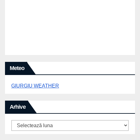
Meteo
GIURGIU WEATHER
Arhive
Arhive