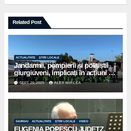
Related Post
ACTUALITATE
ȘTIRI LOCALE
Jandarmii, pompierii și polițiștii
giurgiuveni, implicați în acțiuni de
voluntariat pentru un oraș mai
SEPT. 20, 2025
ALEX MIRCEA
curat
GIURGIU
ACTUALITATE
ȘTIRI LOCALE
VIDEO
EUGENIA POPESCU JUDETZ,