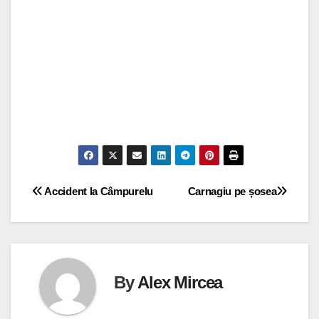
Navigare
Accident la Câmpurelu
Carnagiu pe șosea
în
articole
By
Alex Mircea