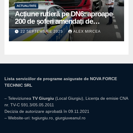
ACTUALITATE
Acțiune rutieră pe DN6: aproape
200 de șoferi amendați de
polițiștii din Mihăilești
22 SEPTEMBRIE 2025
ALEX MIRCEA
Lista serviciilor de programe asigurate de NOVA FORCE
TECHNIC SRL
– Televiziunea
TV Giurgiu
(Local Giurgiu), Licența de emisie CNA
nr. TV-C 591.3/05.05.2011
Decizia de autorizare aprobată în 09.11.2021
– Website-uri:
tvgiurgiu.ro
,
giurgiuveanul.ro