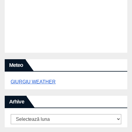
Meteo
GIURGIU WEATHER
Arhive
Arhive