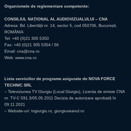
Organismele de reglementare competente:
CONSILIUL NAȚIONAL AL AUDIOVIZUALULUI – CNA
Adresa: Bd. Libertății nr. 14, sector 5, cod 050706, București,
ROMÂNIA
Tel:
+40 (0)21 305 5350
Fax: +40 (0)21 305 5354 / 56
Email:
cna@cna.ro
Web:
www.cna.ro
Lista serviciilor de programe asigurate de NOVA FORCE
TECHNIC SRL
– Televiziunea TV Giurgiu (Local Giurgiu), Licența de emisie CNA
nr. TV-C 591.3/05.05.2011 Decizia de autorizare aprobată în
09.11.2021
– Website-uri: tvgiurgiu.ro, giurgiuveanul.ro