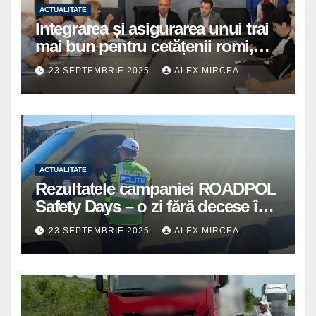
ACTUALITATE
Integrarea și asigurarea unui trai
mai bun pentru cetățenii romi,
prioritate pentru instituțiile
23 SEPTEMBRIE 2025
ALEX MIRCEA
publice giurgiuvene
ACTUALITATE
Rezultatele campaniei ROADPOL
Safety Days – o zi fără decese în
trafic
23 SEPTEMBRIE 2025
ALEX MIRCEA