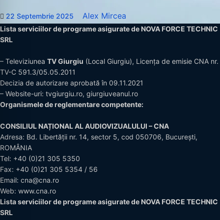
Alex Mircea
22 Septembrie 2025
Lista serviciilor de programe asigurate de NOVA FORCE TECHNIC
SRL
– Televiziunea
TV Giurgiu
(Local Giurgiu), Licența de emisie CNA nr.
TV-C 591.3/05.05.2011
Decizia de autorizare aprobată în 09.11.2021
– Website-uri:
tvgiurgiu.ro
,
giurgiuveanul.ro
Organismele de reglementare competente:
CONSILIUL NAȚIONAL AL AUDIOVIZUALULUI – CNA
Adresa: Bd. Libertății nr. 14, sector 5, cod 050706, București,
ROMÂNIA
Tel:
+40 (0)21 305 5350
Fax: +40 (0)21 305 5354 / 56
Email:
cna@cna.ro
Web:
www.cna.ro
Lista serviciilor de programe asigurate de NOVA FORCE TECHNIC
SRL