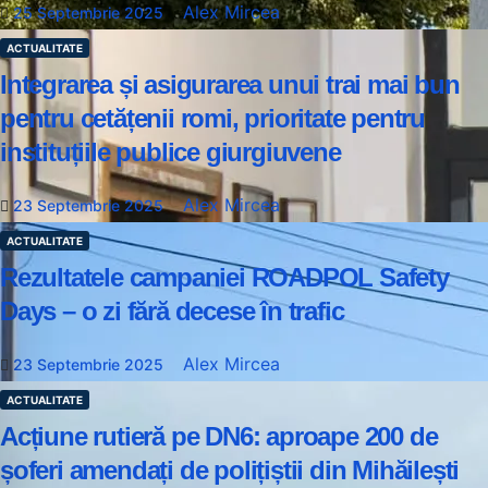
Alex Mircea
25 Septembrie 2025
ACTUALITATE
Integrarea și asigurarea unui trai mai bun
pentru cetățenii romi, prioritate pentru
instituțiile publice giurgiuvene
Alex Mircea
23 Septembrie 2025
ACTUALITATE
Rezultatele campaniei ROADPOL Safety
Days – o zi fără decese în trafic
Alex Mircea
23 Septembrie 2025
ACTUALITATE
Acțiune rutieră pe DN6: aproape 200 de
șoferi amendați de polițiștii din Mihăilești