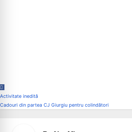
Navigare
Activitate inedită
în
Cadouri din partea CJ Giurgiu pentru colindători
articole