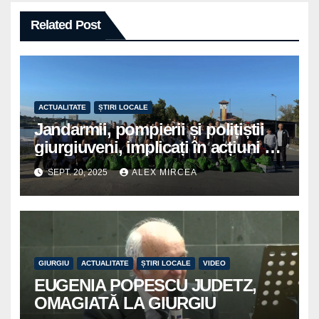
Related Post
ACTUALITATE
ȘTIRI LOCALE
Jandarmii, pompierii și polițiștii
giurgiuveni, implicați în acțiuni de
voluntariat pentru un oraș mai
SEPT. 20, 2025
ALEX MIRCEA
curat
GIURGIU
ACTUALITATE
ȘTIRI LOCALE
VIDEO
EUGENIA POPESCU JUDETZ,
OMAGIATĂ LA GIURGIU