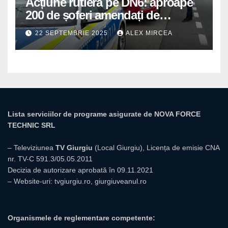
Acțiune rutieră pe DN6: aproape
200 de șoferi amendați de
polițiștii din Mihăilești
22 SEPTEMBRIE 2025
ALEX MIRCEA
Lista serviciilor de programe asigurate de NOVA FORCE
TECHNIC SRL
– Televiziunea
TV Giurgiu
(Local Giurgiu), Licența de emisie CNA
nr. TV-C 591.3/05.05.2011
Decizia de autorizare aprobată în 09.11.2021
– Website-uri:
tvgiurgiu.ro
,
giurgiuveanul.ro
Organismele de reglementare competente: