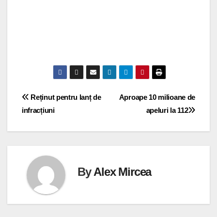
Navigare
Reținut pentru lanț de
Aproape 10 milioane de
infracțiuni
apeluri la 112
în
articole
By
Alex Mircea