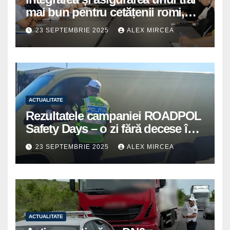
mai bun pentru cetățenii romi,
prioritate pentru instituțiile
23 SEPTEMBRIE 2025
ALEX MIRCEA
publice giurgiuvene
ACTUALITATE
Rezultatele campaniei ROADPOL
Safety Days – o zi fără decese în
trafic
23 SEPTEMBRIE 2025
ALEX MIRCEA
ACTUALITATE