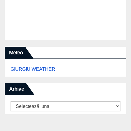
Meteo
GIURGIU WEATHER
Arhive
Arhive