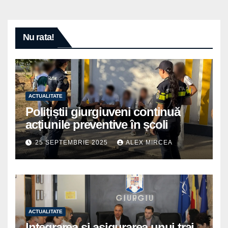
Nu rata!
ACTUALITATE
Polițiștii giurgiuveni continuă
acțiunile preventive în școli
25 SEPTEMBRIE 2025
ALEX MIRCEA
ACTUALITATE
Integrarea și asigurarea unui trai