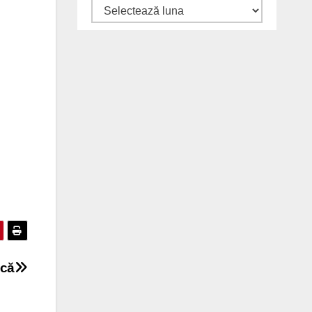
Arhive
ecă