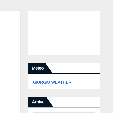
Meteo
GIURGIU WEATHER
Arhive