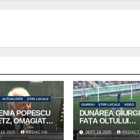
ACTUALITATE
ȘTIRI LOCALE
GIURGIU
ȘTIRI LOCALE
VIDEO
ENIA POPESCU
DUNĂREA GIURGI
ETZ, OMAGIATĂ
FAȚA OLTULUI
IURGIU
CURTIȘOARA
 19, 2025
REDACTIA
SEPT. 19, 2025
REDACT