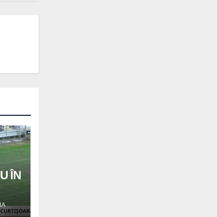
U ÎN
IA