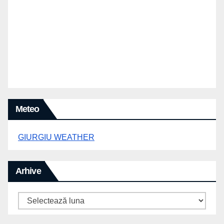
Meteo
GIURGIU WEATHER
Arhive
Arhive