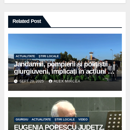
Related Post
ACTUALITATE
ȘTIRI LOCALE
Jandarmii, pompierii și polițiștii
giurgiuveni, implicați în acțiuni de
voluntariat pentru un oraș mai
SEPT. 20, 2025
ALEX MIRCEA
curat
GIURGIU
ACTUALITATE
ȘTIRI LOCALE
VIDEO
EUGENIA POPESCU JUDETZ,