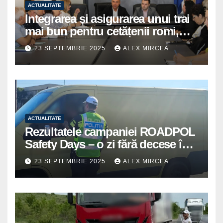
ACTUALITATE
Integrarea și asigurarea unui trai
mai bun pentru cetățenii romi,
prioritate pentru instituțiile
23 SEPTEMBRIE 2025
ALEX MIRCEA
publice giurgiuvene
ACTUALITATE
Rezultatele campaniei ROADPOL
Safety Days – o zi fără decese în
trafic
23 SEPTEMBRIE 2025
ALEX MIRCEA