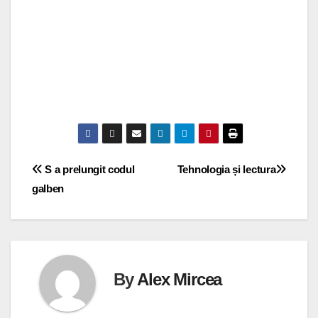
Navigare
S a prelungit codul
Tehnologia și lectura
galben
în
articole
By
Alex Mircea