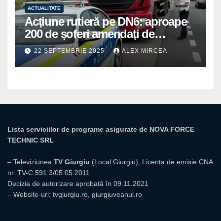
ACTUALITATE
Acțiune rutieră pe DN6: aproape
200 de șoferi amendați de
polițiștii din Mihăilești
22 SEPTEMBRIE 2025
ALEX MIRCEA
Lista serviciilor de programe asigurate de NOVA FORCE
TECHNIC SRL
– Televiziunea
TV Giurgiu
(Local Giurgiu), Licența de emisie CNA
nr. TV-C 591.3/05.05.2011
Decizia de autorizare aprobată în 09.11.2021
– Website-uri:
tvgiurgiu.ro
,
giurgiuveanul.ro