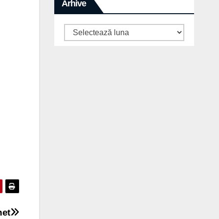
Arhive
Arhive
net