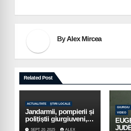
în
articole
By
Alex Mircea
Related Post
ACTUALITATE
ȘTIRI LOCALE
GIURGIU
Jandarmii, pompierii și
VIDEO
polițiștii giurgiuveni,
EUG
implicați în acțiuni de
JUD
SEPT. 20, 2025
ALEX