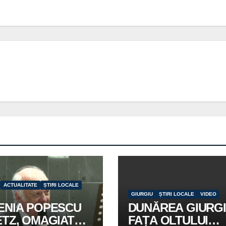
ACTUALITATE
ȘTIRI LOCALE
GIURGIU
ȘTIRI LOCALE
VIDEO
ENIA POPESCU
DUNĂREA GIURGI
ETZ, OMAGIATĂ
FAȚA OLTULUI