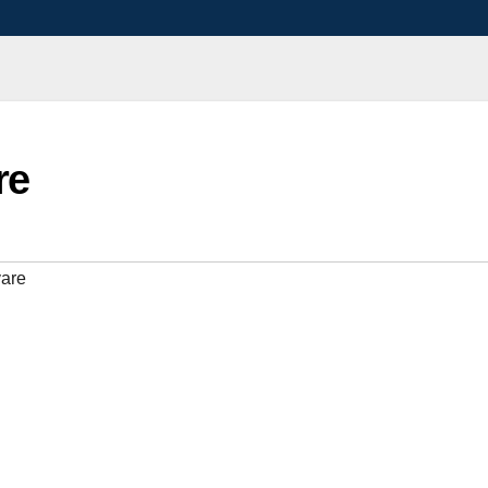
re
vare