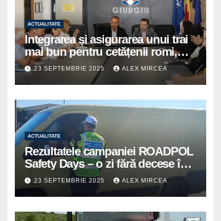
ACTUALITATE
Integrarea și asigurarea unui trai
mai bun pentru cetățenii romi,
prioritate pentru instituțiile
23 SEPTEMBRIE 2025
ALEX MIRCEA
publice giurgiuvene
ACTUALITATE
Rezultatele campaniei ROADPOL
Safety Days – o zi fără decese în
trafic
23 SEPTEMBRIE 2025
ALEX MIRCEA