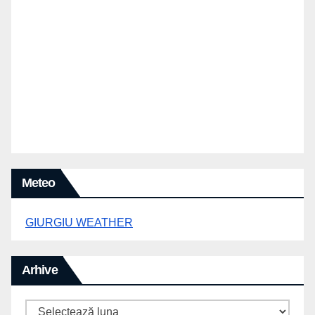
Meteo
GIURGIU WEATHER
Arhive
Arhive