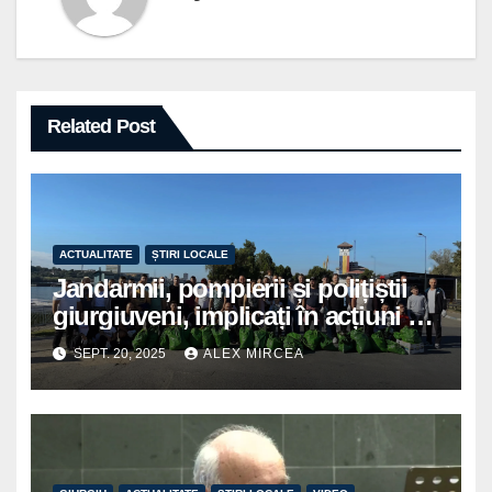
Related Post
ACTUALITATE
ȘTIRI LOCALE
Jandarmii, pompierii și polițiștii
giurgiuveni, implicați în acțiuni de
voluntariat pentru un oraș mai
SEPT. 20, 2025
ALEX MIRCEA
curat