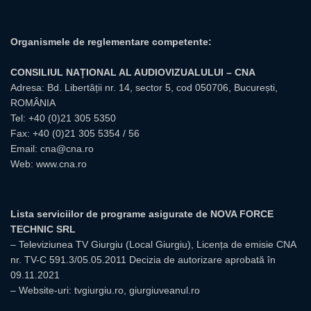
Organismele de reglementare competente:
CONSILIUL NAȚIONAL AL AUDIOVIZUALULUI – CNA
Adresa: Bd. Libertății nr. 14, sector 5, cod 050706, București,
ROMÂNIA
Tel:
+40 (0)21 305 5350
Fax: +40 (0)21 305 5354 / 56
Email:
cna@cna.ro
Web:
www.cna.ro
Lista serviciilor de programe asigurate de NOVA FORCE
TECHNIC SRL
– Televiziunea TV Giurgiu (Local Giurgiu), Licența de emisie CNA
nr. TV-C 591.3/05.05.2011 Decizia de autorizare aprobată în
09.11.2021
– Website-uri: tvgiurgiu.ro, giurgiuveanul.ro