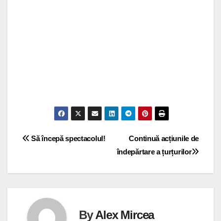
Navigare
Să începă spectacolul!
Continuă acțiunile de
îndepărtare a țurțurilor
în
articole
By
Alex Mircea