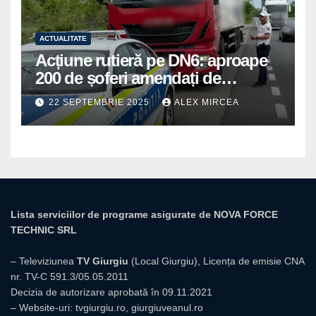
ACTUALITATE
Acțiune rutieră pe DN6: aproape
200 de șoferi amendați de
polițiștii din Mihăilești
22 SEPTEMBRIE 2025
ALEX MIRCEA
Lista serviciilor de programe asigurate de NOVA FORCE
TECHNIC SRL
– Televiziunea
TV Giurgiu
(Local Giurgiu), Licența de emisie CNA
nr. TV-C 591.3/05.05.2011
Decizia de autorizare aprobată în 09.11.2021
– Website-uri:
tvgiurgiu.ro
,
giurgiuveanul.ro