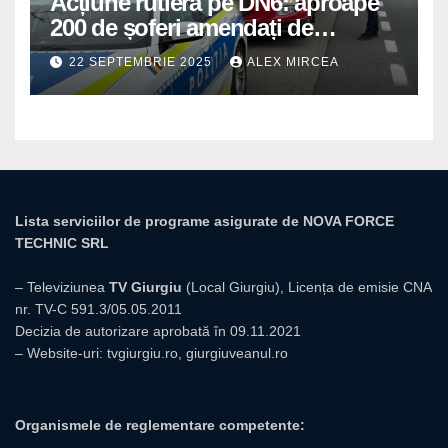
Acțiune rutieră pe DN6: aproape
200 de șoferi amendați de
polițiștii din Mihăilești
22 SEPTEMBRIE 2025
ALEX MIRCEA
Lista serviciilor de programe asigurate de NOVA FORCE
TECHNIC SRL
– Televiziunea
TV Giurgiu
(Local Giurgiu), Licența de emisie CNA
nr. TV-C 591.3/05.05.2011
Decizia de autorizare aprobată în 09.11.2021
– Website-uri:
tvgiurgiu.ro
,
giurgiuveanul.ro
Organismele de reglementare competente: