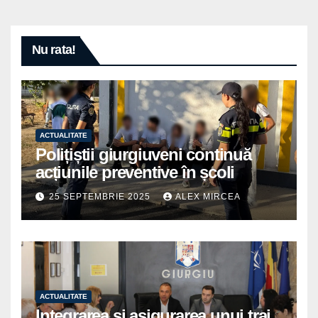
Nu rata!
ACTUALITATE
Polițiștii giurgiuveni continuă
acțiunile preventive în școli
25 SEPTEMBRIE 2025
ALEX MIRCEA
ACTUALITATE
Integrarea și asigurarea unui trai