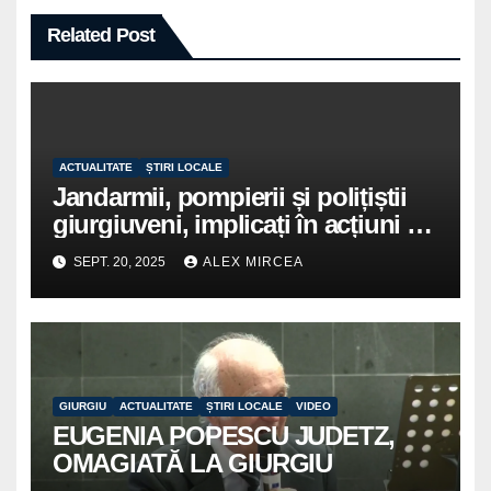
Related Post
ACTUALITATE
ȘTIRI LOCALE
Jandarmii, pompierii și polițiștii
giurgiuveni, implicați în acțiuni de
voluntariat pentru un oraș mai
SEPT. 20, 2025
ALEX MIRCEA
curat
GIURGIU
ACTUALITATE
ȘTIRI LOCALE
VIDEO
EUGENIA POPESCU JUDETZ,
OMAGIATĂ LA GIURGIU