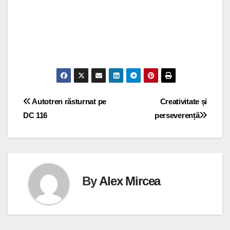
Navigare
Autotren răsturnat pe
Creativitate și
DC 116
perseverență
în
articole
By
Alex Mircea