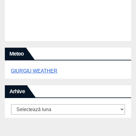
Meteo
GIURGIU WEATHER
Arhive
Arhive