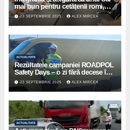
mai bun pentru cetățenii romi,
prioritate pentru instituțiile
23 SEPTEMBRIE 2025
ALEX MIRCEA
publice giurgiuvene
ACTUALITATE
Rezultatele campaniei ROADPOL
Safety Days – o zi fără decese în
trafic
23 SEPTEMBRIE 2025
ALEX MIRCEA
ACTUALITATE