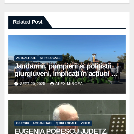
Related Post
ACTUALITATE
ȘTIRI LOCALE
Jandarmii, pompierii și polițiștii
giurgiuveni, implicați în acțiuni de
voluntariat pentru un oraș mai
SEPT. 20, 2025
ALEX MIRCEA
curat
GIURGIU
ACTUALITATE
ȘTIRI LOCALE
VIDEO
EUGENIA POPESCU JUDETZ,