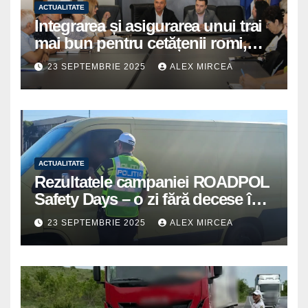
ACTUALITATE
Integrarea și asigurarea unui trai
mai bun pentru cetățenii romi,
prioritate pentru instituțiile
23 SEPTEMBRIE 2025
ALEX MIRCEA
publice giurgiuvene
ACTUALITATE
Rezultatele campaniei ROADPOL
Safety Days – o zi fără decese în
trafic
23 SEPTEMBRIE 2025
ALEX MIRCEA