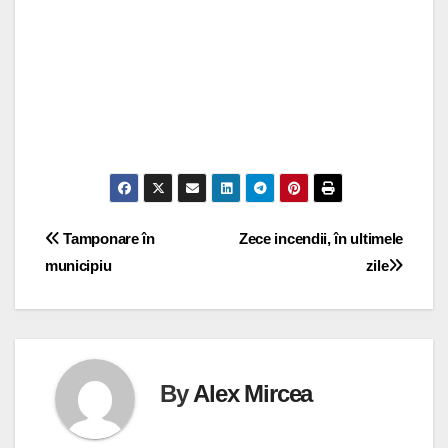
Navigare
Tamponare în
Zece incendii, în ultimele
municipiu
zile
în
articole
By
Alex Mircea