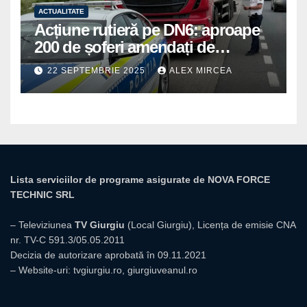
ACTUALITATE
Acțiune rutieră pe DN6: aproape
200 de șoferi amendați de
polițiștii din Mihăilești
22 SEPTEMBRIE 2025
ALEX MIRCEA
Lista serviciilor de programe asigurate de NOVA FORCE
TECHNIC SRL
– Televiziunea
TV Giurgiu
(Local Giurgiu), Licența de emisie CNA
nr. TV-C 591.3/05.05.2011
Decizia de autorizare aprobată în 09.11.2021
– Website-uri:
tvgiurgiu.ro
,
giurgiuveanul.ro