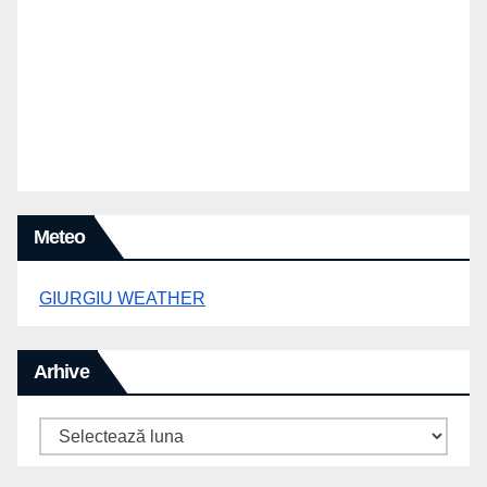
Meteo
GIURGIU WEATHER
Arhive
Arhive