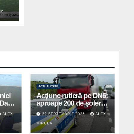
IA
ACTUALITATE
niei
Acțiune rutieră pe DN6:
Days
aproape 200 de șoferi
în
amendați de polițiștii
ALEX
22 SEPTEMBRIE 2025
ALEX
din Mihăilești
MIRCEA