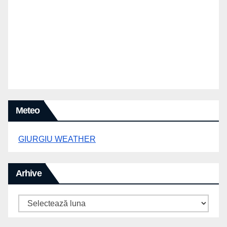
Meteo
GIURGIU WEATHER
Arhive
Arhive