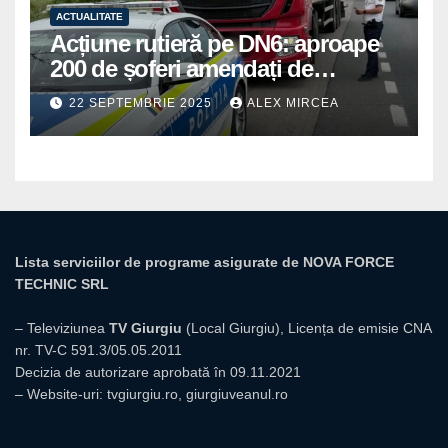
ACTUALITATE
Acțiune rutieră pe DN6: aproape
200 de șoferi amendați de
polițiștii din Mihăilești
22 SEPTEMBRIE 2025
ALEX MIRCEA
Lista serviciilor de programe asigurate de NOVA FORCE
TECHNIC SRL
– Televiziunea
TV Giurgiu
(Local Giurgiu), Licența de emisie CNA
nr. TV-C 591.3/05.05.2011
Decizia de autorizare aprobată în 09.11.2021
– Website-uri:
tvgiurgiu.ro
,
giurgiuveanul.ro