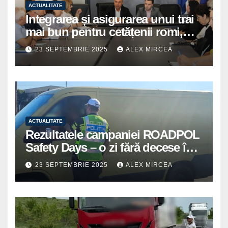
ACTUALITATE
Integrarea și asigurarea unui trai
mai bun pentru cetățenii romi,
prioritate pentru instituțiile
23 SEPTEMBRIE 2025
ALEX MIRCEA
publice giurgiuvene
ACTUALITATE
Rezultatele campaniei ROADPOL
Safety Days – o zi fără decese în
trafic
23 SEPTEMBRIE 2025
ALEX MIRCEA