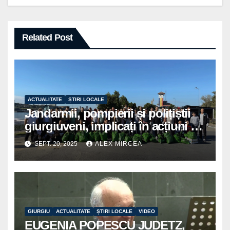
Related Post
ACTUALITATE
ȘTIRI LOCALE
Jandarmii, pompierii și polițiștii
giurgiuveni, implicați în acțiuni de
voluntariat pentru un oraș mai
SEPT. 20, 2025
ALEX MIRCEA
curat
GIURGIU
ACTUALITATE
ȘTIRI LOCALE
VIDEO
EUGENIA POPESCU JUDETZ,