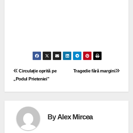
Navigare
Circulație oprită pe
Tragedie fără margini
„Podul Prieteniei”
în
articole
By
Alex Mircea