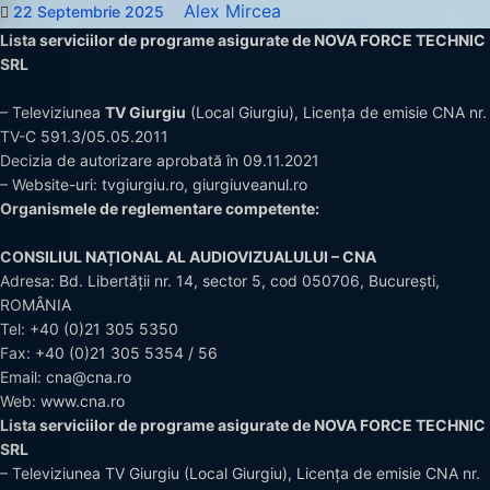
Alex Mircea
22 Septembrie 2025
Lista serviciilor de programe asigurate de NOVA FORCE TECHNIC
SRL
– Televiziunea
TV Giurgiu
(Local Giurgiu), Licența de emisie CNA nr.
TV-C 591.3/05.05.2011
Decizia de autorizare aprobată în 09.11.2021
– Website-uri:
tvgiurgiu.ro
,
giurgiuveanul.ro
Organismele de reglementare competente:
CONSILIUL NAȚIONAL AL AUDIOVIZUALULUI – CNA
Adresa: Bd. Libertății nr. 14, sector 5, cod 050706, București,
ROMÂNIA
Tel:
+40 (0)21 305 5350
Fax: +40 (0)21 305 5354 / 56
Email:
cna@cna.ro
Web:
www.cna.ro
Lista serviciilor de programe asigurate de NOVA FORCE TECHNIC
SRL
– Televiziunea TV Giurgiu (Local Giurgiu), Licența de emisie CNA nr.