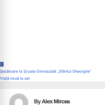
Navigare
Șezătoare la Școala Gimnazială „Sfântul Gheorghe”
în
Viață nouă la sat
articole
By
Alex Mircea