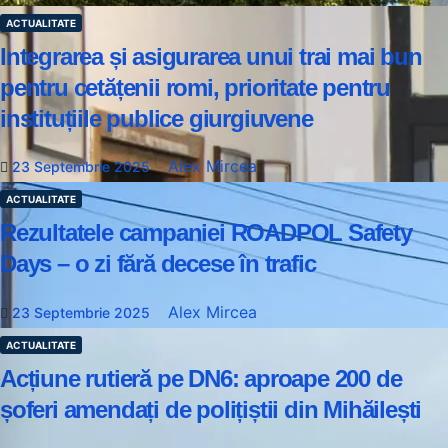
ACTUALITATE
Integrarea și asigurarea unui trai mai bun
pentru cetățenii romi, prioritate pentru
instituțiile publice giurgiuvene
Alex Mircea
23 Septembrie 2025
ACTUALITATE
Rezultatele campaniei ROADPOL Safety
Days – o zi fără decese în trafic
Alex Mircea
23 Septembrie 2025
ACTUALITATE
Acțiune rutieră pe DN6: aproape 200 de
șoferi amendați de polițiștii din Mihăilești