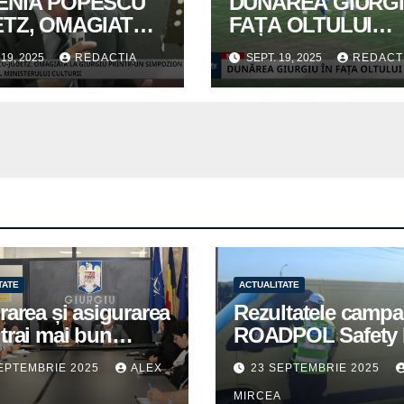
ENIA POPESCU
DUNĂREA GIURGI
ETZ, OMAGIATĂ
FAȚA OLTULUI
IURGIU
CURTIȘOARA
 19, 2025
REDACTIA
SEPT. 19, 2025
REDACT
TATE
ACTUALITATE
rarea și asigurarea
Rezultatele campa
trai mai bun
ROADPOL Safety 
u cetățenii romi,
– o zi fără decese 
EPTEMBRIE 2025
ALEX
23 SEPTEMBRIE 2025
itate pentru
trafic
A
MIRCEA
tuțiile publice