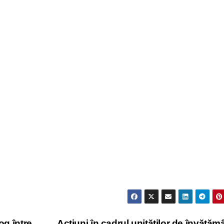
og între
Acțiuni în cadrul unităților de învățăm