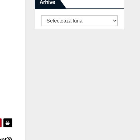
Arhive
Arhive
ânt