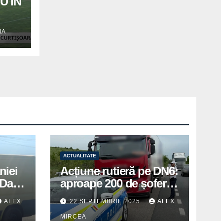
U ÎN
IA
ACTUALITATE
niei
Acțiune rutieră pe DN6:
Days
aproape 200 de șoferi
în
amendați de polițiștii
ALEX
22 SEPTEMBRIE 2025
ALEX
din Mihăilești
MIRCEA