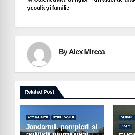
Navigare
școală și familie
în
articole
By
Alex Mircea
Related Post
ACTUALITATE
ȘTIRI LOCALE
GIURGIU
Jandarmii, pompierii și
VIDEO
polițiștii giurgiuveni,