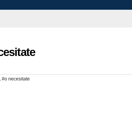
cesitate
,
#o necesitate