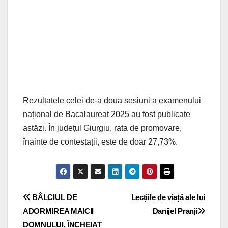
Rezultatele celei de-a doua sesiuni a examenului
național de Bacalaureat 2025 au fost publicate
astăzi. În județul Giurgiu, rata de promovare,
înainte de contestații, este de doar 27,73%.
Navigare
BÂLCIUL DE
Lecțiile de viață ale lui
ADORMIREA MAICII
Danijel Pranji
în
DOMNULUI, ÎNCHEIAT