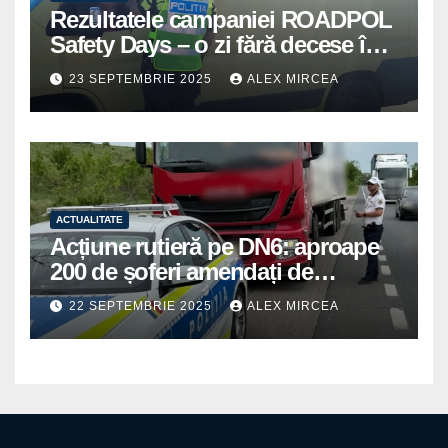
Rezultatele campaniei ROADPOL
Safety Days – o zi fără decese în
trafic
23 SEPTEMBRIE 2025
ALEX MIRCEA
ACTUALITATE
Acțiune rutieră pe DN6: aproape
200 de șoferi amendați de
polițiștii din Mihăilești
22 SEPTEMBRIE 2025
ALEX MIRCEA