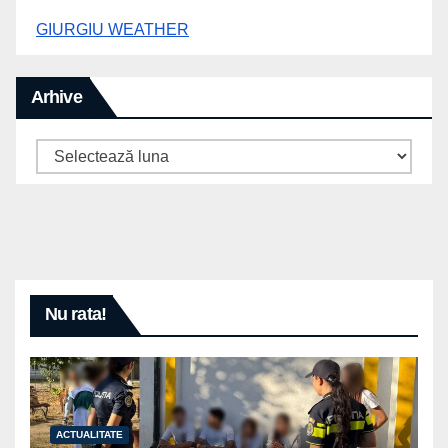
GIURGIU WEATHER
Arhive
Arhive
Nu rata!
ACTUALITATE