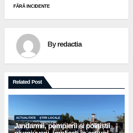
articole
FĂRĂ INCIDENTE
By
redactia
Related Post
ACTUALITATE
ȘTIRI LOCALE
Jandarmii, pompierii și polițiștii