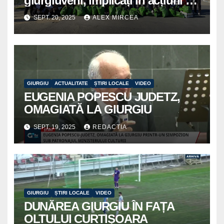
giurgiuveni, implicați în acțiuni de
voluntariat pentru un oraș mai
SEPT. 20, 2025
ALEX MIRCEA
curat
GIURGIU
ACTUALITATE
ȘTIRI LOCALE
VIDEO
EUGENIA POPESCU JUDETZ,
OMAGIATĂ LA GIURGIU
SEPT. 19, 2025
REDACTIA
GIURGIU
ȘTIRI LOCALE
VIDEO
DUNĂREA GIURGIU ÎN FAȚA
OLTULUI CURTIȘOARA