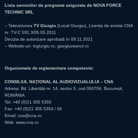
Lista serviciilor de programe asigurate de NOVA FORCE
TECHNIC SRL
– Televiziunea
TV Giurgiu
(Local Giurgiu), Licența de emisie CNA
nr. TV-C 591.3/05.05.2011
Decizia de autorizare aprobată în 09.11.2021
– Website-uri:
tvgiurgiu.ro
,
giurgiuveanul.ro
Organismele de reglementare competente:
CONSILIUL NAȚIONAL AL AUDIOVIZUALULUI – CNA
Adresa: Bd. Libertății nr. 14, sector 5, cod 050706, București,
ROMÂNIA
Tel:
+40 (0)21 305 5350
Fax: +40 (0)21 305 5354 / 56
Email:
cna@cna.ro
Web:
www.cna.ro