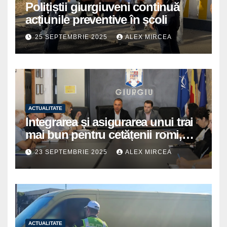
Polițiștii giurgiuveni continuă
acțiunile preventive în școli
25 SEPTEMBRIE 2025
ALEX MIRCEA
ACTUALITATE
Integrarea și asigurarea unui trai
mai bun pentru cetățenii romi,
prioritate pentru instituțiile
23 SEPTEMBRIE 2025
ALEX MIRCEA
publice giurgiuvene
ACTUALITATE