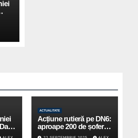
iei
cese
ACTUALITATE
niei
Acțiune rutieră pe DN6:
Days
aproape 200 de șoferi
în
amendați de polițiștii
ALEX
22 SEPTEMBRIE 2025
ALEX