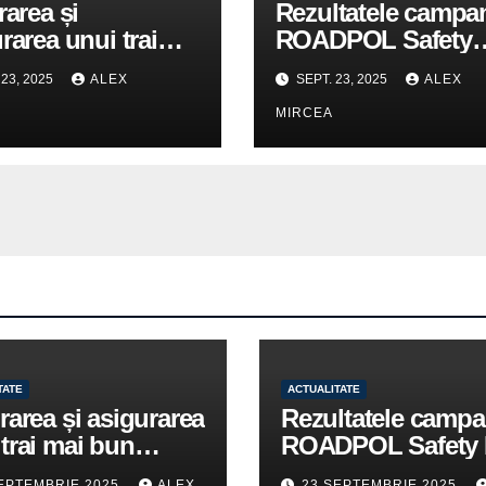
rarea și
Rezultatele campan
rarea unui trai
ROADPOL Safety
bun pentru
Days – o zi fără de
 23, 2025
ALEX
SEPT. 23, 2025
ALEX
enii romi,
în trafic
MIRCEA
itate pentru
tuțiile publice
giuvene
TATE
ACTUALITATE
rarea și asigurarea
Rezultatele campa
trai mai bun
ROADPOL Safety 
u cetățenii romi,
– o zi fără decese 
EPTEMBRIE 2025
ALEX
23 SEPTEMBRIE 2025