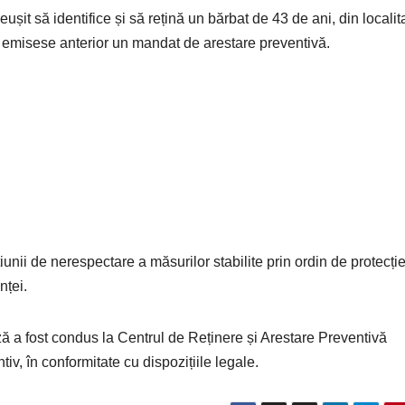
reușit să identifice și să rețină un bărbat de 43 de ani, din localit
 emisese anterior un mandat de arestare preventivă.
iunii de nerespectare a măsurilor stabilite prin ordin de protecție
nței.
ă a fost condus la Centrul de Reținere și Arestare Preventivă
iv, în conformitate cu dispozițiile legale.