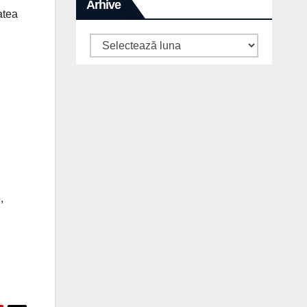
Arhive
atea
Arhive
,