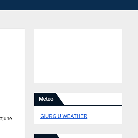
Meteo
GIURGIU WEATHER
cțiune