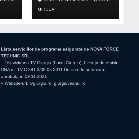
din Mihăilești
MIRCEA
Lista serviciilor de programe asigurate de NOVA FORCE
TECHNIC SRL
– Televiziunea TV Giurgiu (Local Giurgiu), Licența de emisie
CNA nr. TV-C 591.3/05.05.2011 Decizia de autorizare
aprobată în 09.11.2021
– Website-uri: tvgiurgiu.ro, giurgiuveanul.ro