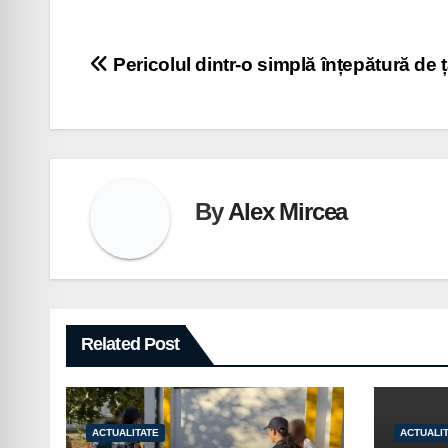
Navigare
Pericolul dintr-o simplă înțepătură de 
în
articole
By
Alex Mircea
Related Post
ACTUALITATE
ACTUALI