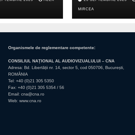
itate pentru
trafic
A
MIRCEA
tuțiile publice
giuvene
Organismele de reglementare competente:
CONSILIUL NAȚIONAL AL AUDIOVIZUALULUI – CNA
Adresa: Bd. Libertății nr. 14, sector 5, cod 050706, București,
ROMÂNIA
Tel:
+40 (0)21 305 5350
Fax: +40 (0)21 305 5354 / 56
Email:
cna@cna.ro
Web:
www.cna.ro