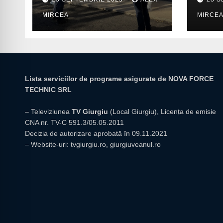
prior
MIRCEA
MIRCE
insti
giur
Lista serviciilor de programe asigurate de NOVA FORCE
TECHNIC SRL
– Televiziunea
TV Giurgiu
(Local Giurgiu), Licența de emisie
CNA nr. TV-C 591.3/05.05.2011
Decizia de autorizare aprobată în 09.11.2021
– Website-uri:
tvgiurgiu.ro
,
giurgiuveanul.ro