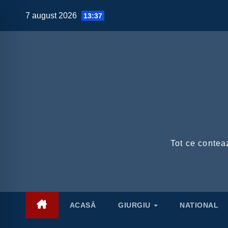
Skip
7 august 2026
13:37
to
content
Tot ce conteaz
ACASĂ
GIURGIU
NATIONAL