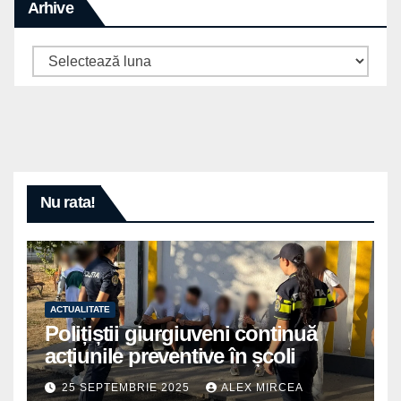
Arhive
Arhive
Nu rata!
ACTUALITATE
Polițiștii giurgiuveni continuă
acțiunile preventive în școli
25 SEPTEMBRIE 2025
ALEX MIRCEA