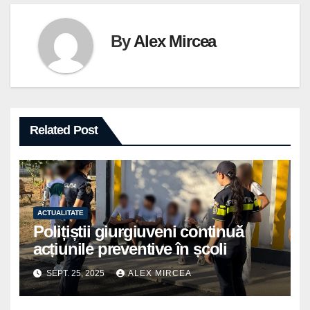
By
Alex Mircea
Related Post
ACTUALITATE
Polițiștii giurgiuveni continuă
acțiunile preventive în școli
SEPT. 25, 2025
ALEX MIRCEA