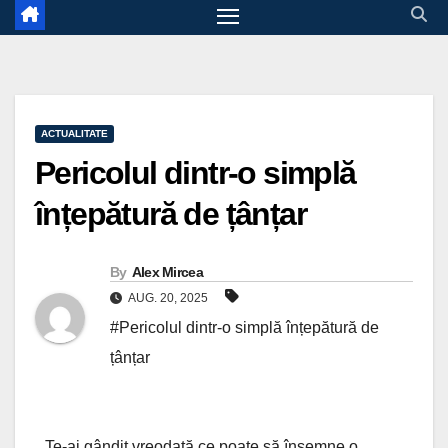
ACTUALITATE
Pericolul dintr-o simplă
înțepătură de țânțar
By
Alex Mircea
AUG. 20, 2025
#Pericolul dintr-o simplă înțepătură de
țânțar
Te-ai gândit vreodată ce poate să însemne o