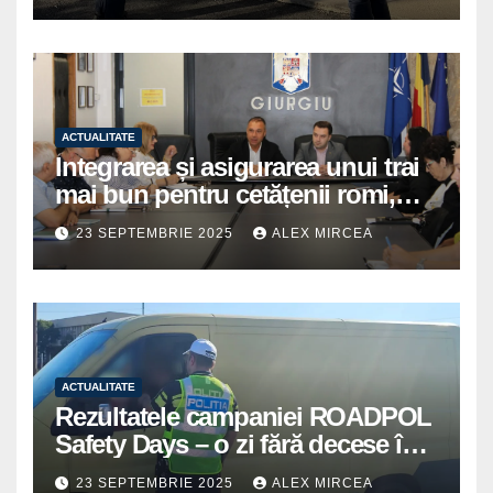
ACTUALITATE
Integrarea și asigurarea unui trai
mai bun pentru cetățenii romi,
prioritate pentru instituțiile
23 SEPTEMBRIE 2025
ALEX MIRCEA
publice giurgiuvene
ACTUALITATE
Rezultatele campaniei ROADPOL
Safety Days – o zi fără decese în
trafic
23 SEPTEMBRIE 2025
ALEX MIRCEA