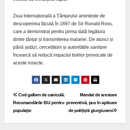
Ziua Internațională a Țânțarului amintește de
descoperirea făcută în 1897 de Sir Ronald Ross,
care a demonstrat pentru prima dată legătura
dintre țânțar și transmiterea malariei. De atunci și
până astăzi, cercetătorii și autoritățile sanitare
încearcă să reducă impactul bolilor provocate de
aceste insecte.
Navigare
Cod galben de caniculă.
Mandat de arestare
Recomandările ISU pentru
preventivă, pus în aplicare
în
populație
de polițiștii giurgiuveni
articole