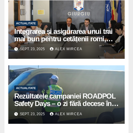
ACTUALITATE
Integrarea și asigurarea unui trai
mai bun pentru cetățenii romi,
prioritate pentru instituțiile
SEPT. 23, 2025
ALEX MIRCEA
publice giurgiuvene
ACTUALITATE
Rezultatele campaniei ROADPOL
Safety Days – o zi fără decese în
trafic
SEPT. 23, 2025
ALEX MIRCEA