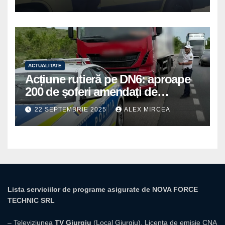
ACTUALITATE
Acțiune rutieră pe DN6: aproape
200 de șoferi amendați de
polițiștii din Mihăilești
22 SEPTEMBRIE 2025
ALEX MIRCEA
Lista serviciilor de programe asigurate de NOVA FORCE
TECHNIC SRL
– Televiziunea
TV Giurgiu
(Local Giurgiu), Licența de emisie CNA