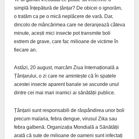
simplă înțepătură de țânțar? De obicei o ignorăm,
o tratăm ca pe o mică neplăcere de vară. Dar,
dincolo de mâncărimea care ne deranjează câteva
minute, acești mici insecte pot transmite boli
extrem de grave, care fac milioane de victime în
fiecare an.
Astăzi, 20 august, marcăm Ziua Internațională a
Țânțarului, o zi care ne amintește că în spatele
acestei insecte aparent banale se ascunde unul
dintre cei mai mari inamici ai sănătății publice.
Țânțarii sunt responsabili de răspândirea unor boli
precum malaria, febra dengue, virusul Zika sau
febra galbenă. Organizația Mondială a Sănătății
arată că sute de milioane de oameni sunt infectați