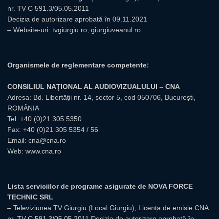
nr. TV-C 591.3/05.05.2011
Decizia de autorizare aprobată în 09.11.2021
– Website-uri:
tvgiurgiu.ro
,
giurgiuveanul.ro
Organismele de reglementare competente:
CONSILIUL NAȚIONAL AL AUDIOVIZUALULUI – CNA
Adresa: Bd. Libertății nr. 14, sector 5, cod 050706, București,
ROMÂNIA
Tel:
+40 (0)21 305 5350
Fax: +40 (0)21 305 5354 / 56
Email:
cna@cna.ro
Web:
www.cna.ro
Lista serviciilor de programe asigurate de NOVA FORCE
TECHNIC SRL
– Televiziunea TV Giurgiu (Local Giurgiu), Licența de emisie CNA
nr. TV-C 591.3/05.05.2011 Decizia de autorizare aprobată în