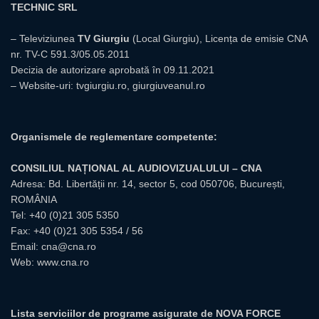
TECHNIC SRL
– Televiziunea
TV Giurgiu
(Local Giurgiu), Licența de emisie CNA
nr. TV-C 591.3/05.05.2011
Decizia de autorizare aprobată în 09.11.2021
– Website-uri:
tvgiurgiu.ro
,
giurgiuveanul.ro
Organismele de reglementare competente:
CONSILIUL NAȚIONAL AL AUDIOVIZUALULUI – CNA
Adresa: Bd. Libertății nr. 14, sector 5, cod 050706, București,
ROMÂNIA
Tel:
+40 (0)21 305 5350
Fax: +40 (0)21 305 5354 / 56
Email:
cna@cna.ro
Web:
www.cna.ro
Lista serviciilor de programe asigurate de NOVA FORCE