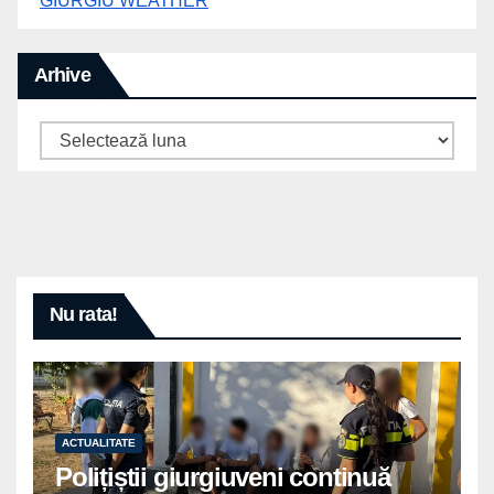
GIURGIU WEATHER
Arhive
Arhive
Nu rata!
ACTUALITATE
Polițiștii giurgiuveni continuă