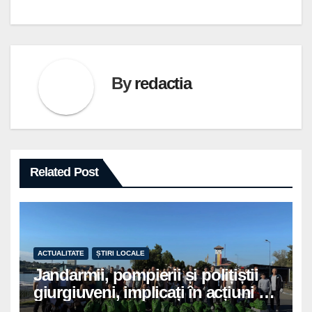
în
articole
By
redactia
Related Post
ACTUALITATE
ȘTIRI LOCALE
Jandarmii, pompierii și polițiștii
giurgiuveni, implicați în acțiuni de
voluntariat pentru un oraș mai