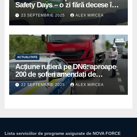
Safety Days – o zi fără decese în
trafic
23 SEPTEMBRIE 2025
ALEX MIRCEA
ACTUALITATE
Acțiune rutieră pe DN6: aproape
200 de șoferi amendați de
polițiștii din Mihăilești
22 SEPTEMBRIE 2025
ALEX MIRCEA
Lista serviciilor de programe asigurate de NOVA FORCE