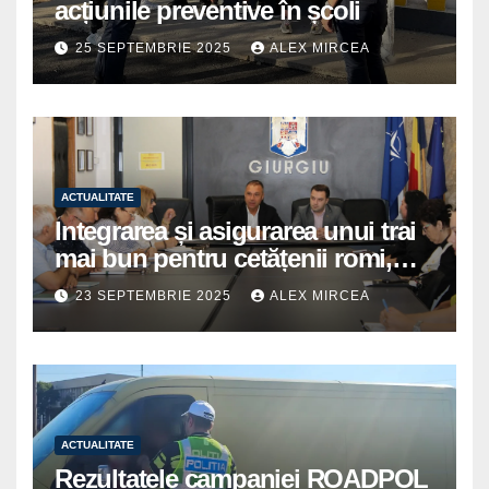
acțiunile preventive în școli
25 SEPTEMBRIE 2025
ALEX MIRCEA
ACTUALITATE
Integrarea și asigurarea unui trai
mai bun pentru cetățenii romi,
prioritate pentru instituțiile
23 SEPTEMBRIE 2025
ALEX MIRCEA
publice giurgiuvene
ACTUALITATE
Rezultatele campaniei ROADPOL