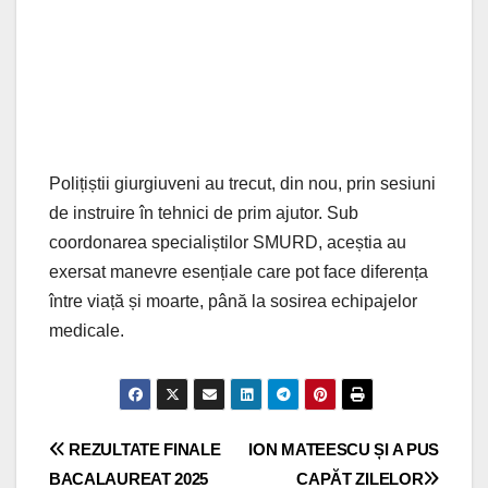
Polițiștii giurgiuveni au trecut, din nou, prin sesiuni
de instruire în tehnici de prim ajutor. Sub
coordonarea specialiștilor SMURD, aceștia au
exersat manevre esențiale care pot face diferența
între viață și moarte, până la sosirea echipajelor
medicale.
Navigare
REZULTATE FINALE
ION MATEESCU ȘI A PUS
BACALAUREAT 2025
CAPĂT ZILELOR