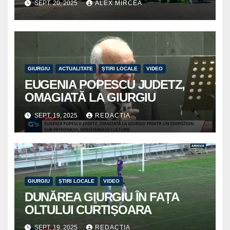
SEPT. 20, 2025
ALEX MIRCEA
curat
GIURGIU
ACTUALITATE
ȘTIRI LOCALE
VIDEO
EUGENIA POPESCU JUDETZ,
OMAGIATĂ LA GIURGIU
SEPT. 19, 2025
REDACTIA
GIURGIU
ȘTIRI LOCALE
VIDEO
DUNĂREA GIURGIU ÎN FAȚA
OLTULUI CURTIȘOARA
SEPT. 19, 2025
REDACTIA