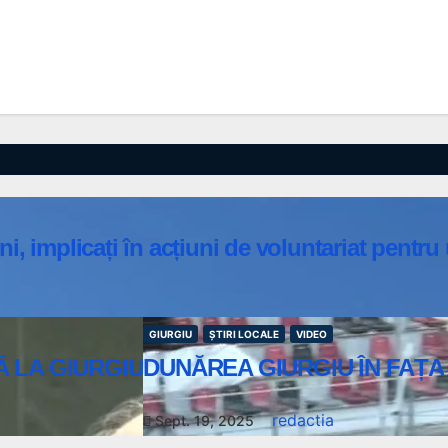
eni, implicați în acțiuni de voluntariat pentr
GIURGIU
ȘTIRI LOCALE
VIDEO
 LA GIURGIU
DUNĂREA GIURGIU ÎN FAȚA
redactia
Sept. 19, 2025