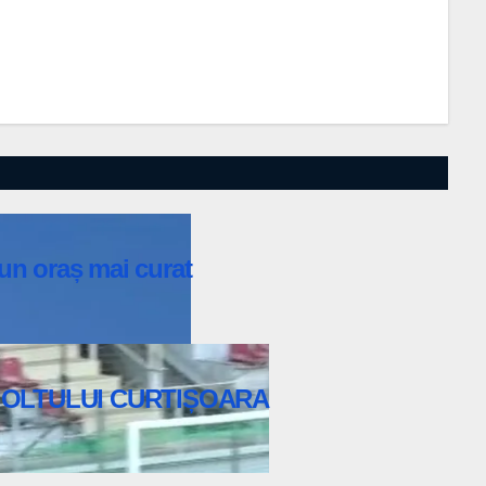
u un oraș mai curat
 OLTULUI CURTIȘOARA