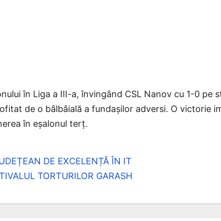
ului în Liga a III-a, învingând CSL Nanov cu 1-0 pe sta
itat de o bâlbâială a fundașilor adversi. O victorie i
erea în eșalonul terț.
UDEȚEAN DE EXCELENȚĂ ÎN IT
STIVALUL TORTURILOR GARASH