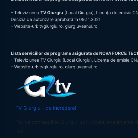
– Televiziunea
TV Giurgiu
(Local Giurgiu), Licența de emisie 
Decizia de autorizare aprobată în 09.11.2021
– Website-uri:
tvgiurgiu.ro
,
giurgiuveanul.ro
Lista serviciilor de programe asigurate de NOVA FORCE TE
– Televiziunea TV Giurgiu (Local Giurgiu), Licența de emisie C
– Website-uri: tvgiurgiu.ro, giurgiuveanul.ro
TV Giurgiu - de incredere!
Tot ce contează în Giurgiu: știri locale, evenimente d
live