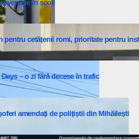
preventive în școli
 pentru cetățenii romi, prioritate pentru ins
ys – o zi fără decese în trafic
feri amendați de polițiștii din Mihăilești
CHNIC SRL
Organismele de reglementare compet