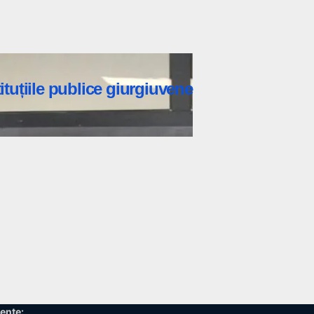
tituțiile publice giurgiuvene
ente: