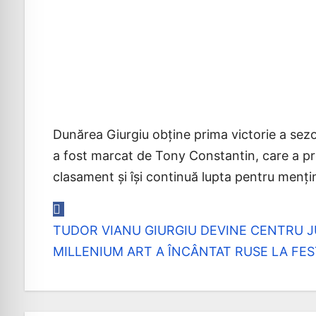
Dunărea Giurgiu obține prima victorie a sezon
a fost marcat de Tony Constantin, care a prof
clasament și își continuă lupta pentru mențin
TUDOR VIANU GIURGIU DEVINE CENTRU J
Navigare
MILLENIUM ART A ÎNCÂNTAT RUSE LA FE
în
articole