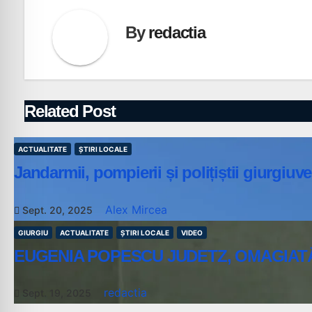
By
redactia
Related Post
ACTUALITATE
ȘTIRI LOCALE
Jandarmii, pompierii și polițiștii giurgiuv
Alex Mircea
Sept. 20, 2025
GIURGIU
ACTUALITATE
ȘTIRI LOCALE
VIDEO
EUGENIA POPESCU JUDETZ, OMAGIATĂ
redactia
Sept. 19, 2025