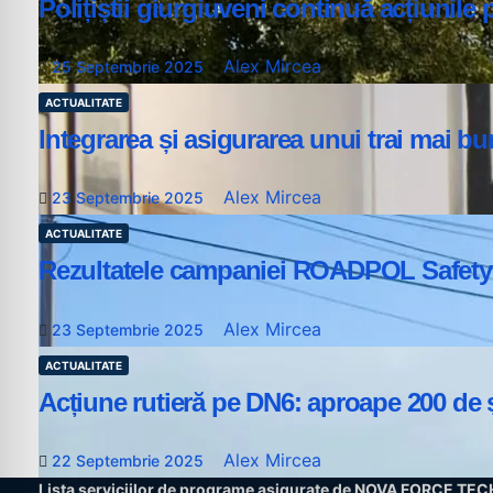
Polițiștii giurgiuveni continuă acțiunile 
Alex Mircea
25 Septembrie 2025
ACTUALITATE
Integrarea și asigurarea unui trai mai bun
Alex Mircea
23 Septembrie 2025
ACTUALITATE
Rezultatele campaniei ROADPOL Safety Da
Alex Mircea
23 Septembrie 2025
ACTUALITATE
Acțiune rutieră pe DN6: aproape 200 de șo
Alex Mircea
22 Septembrie 2025
Lista serviciilor de programe asigurate de NOVA FORCE TE