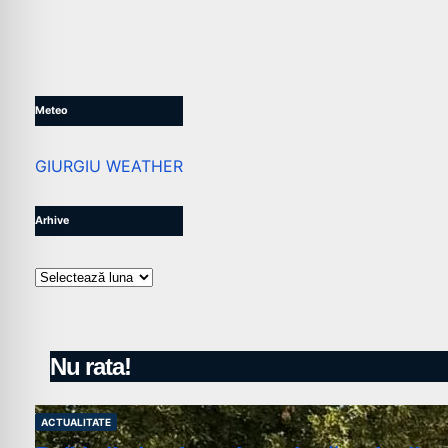
Meteo
GIURGIU WEATHER
Arhive
Arhive
Nu rata!
ACTUALITATE