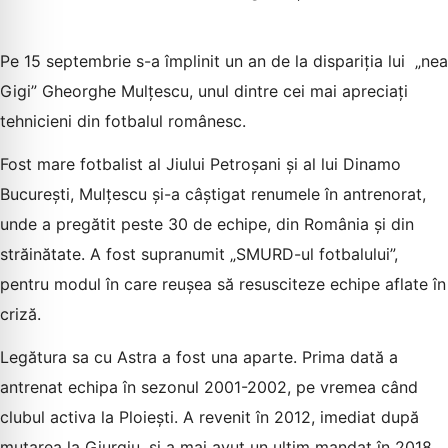
Pe 15 septembrie s-a împlinit un an de la dispariția lui „nea
Gigi” Gheorghe Mulțescu, unul dintre cei mai apreciați
tehnicieni din fotbalul românesc.
Fost mare fotbalist al Jiului Petroșani și al lui Dinamo
București, Mulțescu și-a câștigat renumele în antrenorat,
unde a pregătit peste 30 de echipe, din România și din
străinătate. A fost supranumit „SMURD-ul fotbalului”,
pentru modul în care reușea să resusciteze echipe aflate în
criză.
Legătura sa cu Astra a fost una aparte. Prima dată a
antrenat echipa în sezonul 2001-2002, pe vremea când
clubul activa la Ploiești. A revenit în 2012, imediat după
mutarea la Giurgiu, și a mai avut un ultim mandat în 2018.