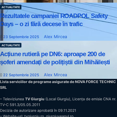
ACTUALITATE
Rezultatele campaniei ROADPOL Safety
Days – o zi fără decese în trafic
Alex Mircea
23 Septembrie 2025
ACTUALITATE
Acțiune rutieră pe DN6: aproape 200 de
șoferi amendați de polițiștii din Mihăilești
Alex Mircea
22 Septembrie 2025
Lista serviciilor de programe asigurate de NOVA FORCE TECHNIC
SRL
– Televiziunea
TV Giurgiu
(Local Giurgiu), Licența de emisie CNA nr.
TV-C 591.3/05.05.2011
Decizia de autorizare aprobată în 09.11.2021
– Website-uri:
tvgiurgiu.ro
,
giurgiuveanul.ro