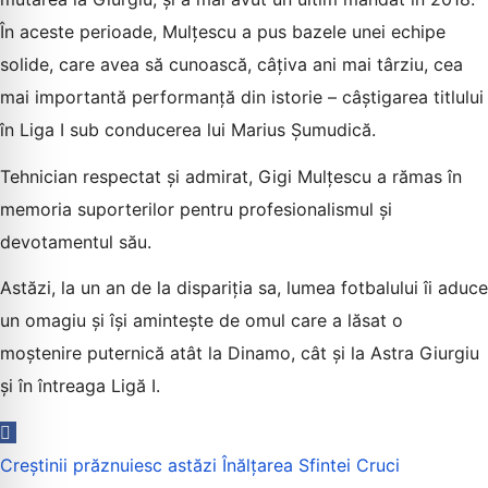
În aceste perioade, Mulțescu a pus bazele unei echipe
solide, care avea să cunoască, câțiva ani mai târziu, cea
mai importantă performanță din istorie – câștigarea titlului
în Liga I sub conducerea lui Marius Șumudică.
Tehnician respectat și admirat, Gigi Mulțescu a rămas în
memoria suporterilor pentru profesionalismul și
devotamentul său.
Astăzi, la un an de la dispariția sa, lumea fotbalului îi aduce
un omagiu și își amintește de omul care a lăsat o
moștenire puternică atât la Dinamo, cât și la Astra Giurgiu
și în întreaga Ligă I.
Navigare
Creștinii prăznuiesc astăzi Înălțarea Sfintei Cruci