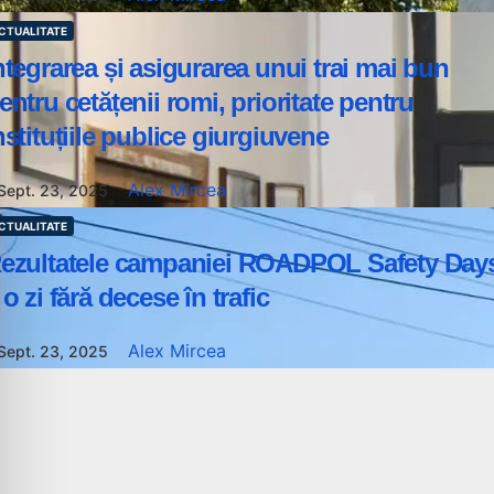
CTUALITATE
ntegrarea și asigurarea unui trai mai bun
entru cetățenii romi, prioritate pentru
nstituțiile publice giurgiuvene
Alex Mircea
Sept. 23, 2025
CTUALITATE
ezultatele campaniei ROADPOL Safety Day
 o zi fără decese în trafic
Alex Mircea
Sept. 23, 2025