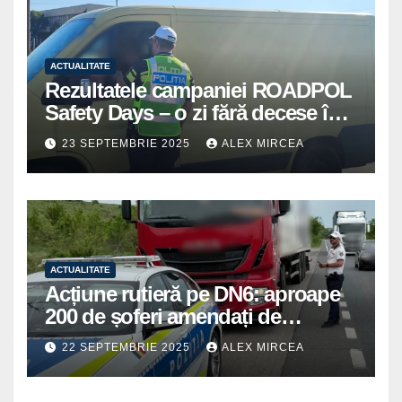
ACTUALITATE
Rezultatele campaniei ROADPOL
Safety Days – o zi fără decese în
trafic
23 SEPTEMBRIE 2025
ALEX MIRCEA
ACTUALITATE
Acțiune rutieră pe DN6: aproape
200 de șoferi amendați de
polițiștii din Mihăilești
22 SEPTEMBRIE 2025
ALEX MIRCEA