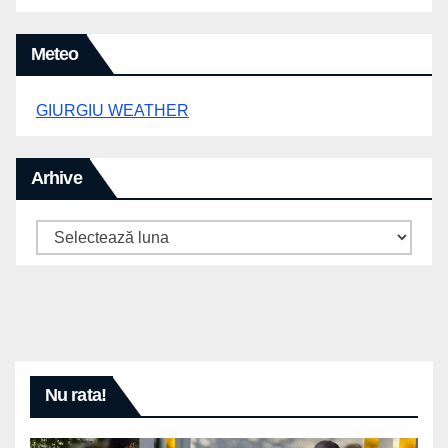
Meteo
GIURGIU WEATHER
Arhive
Arhive
Nu rata!