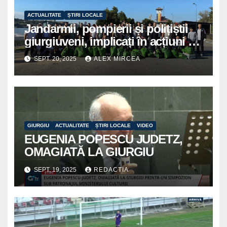
ACTUALITATE
ȘTIRI LOCALE
Jandarmii, pompierii și polițiștii
giurgiuveni, implicați în acțiuni de
voluntariat pentru un oraș mai
SEPT. 20, 2025
ALEX MIRCEA
curat
GIURGIU
ACTUALITATE
ȘTIRI LOCALE
VIDEO
EUGENIA POPESCU JUDETZ,
OMAGIATĂ LA GIURGIU
SEPT. 19, 2025
REDACTIA