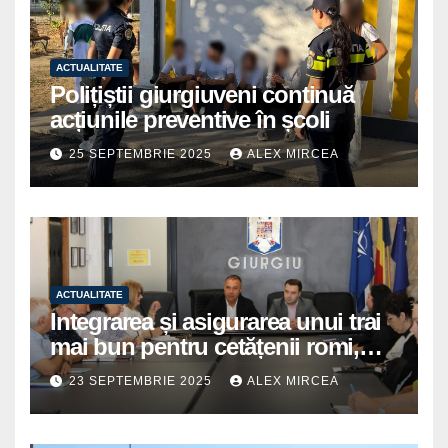
ACTUALITATE
Polițiștii giurgiuveni continuă
acțiunile preventive în școli
25 SEPTEMBRIE 2025
ALEX MIRCEA
ACTUALITATE
Integrarea și asigurarea unui trai
mai bun pentru cetățenii romi,
prioritate pentru instituțiile
23 SEPTEMBRIE 2025
ALEX MIRCEA
publice giurgiuvene