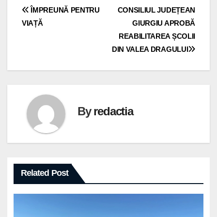
Navigare
ÎMPREUNĂ PENTRU
CONSILIUL JUDEȚEAN
VIAȚĂ
GIURGIU APROBĂ
în
REABILITAREA ȘCOLII
articole
DIN VALEA DRAGULUI
By
redactia
Related Post