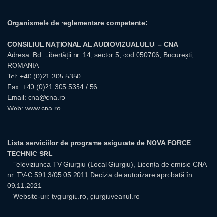
Organismele de reglementare competente:
CONSILIUL NAȚIONAL AL AUDIOVIZUALULUI – CNA
Adresa: Bd. Libertății nr. 14, sector 5, cod 050706, București,
ROMÂNIA
Tel:
+40 (0)21 305 5350
Fax: +40 (0)21 305 5354 / 56
Email:
cna@cna.ro
Web:
www.cna.ro
Lista serviciilor de programe asigurate de NOVA FORCE
TECHNIC SRL
– Televiziunea TV Giurgiu (Local Giurgiu), Licența de emisie CNA
nr. TV-C 591.3/05.05.2011 Decizia de autorizare aprobată în
09.11.2021
– Website-uri: tvgiurgiu.ro, giurgiuveanul.ro