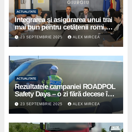
ACTUALITATE
Integrarea și asigurarea unui trai
mai bun pentru cetățenii romi,
prioritate pentru instituțiile
23 SEPTEMBRIE 2025
ALEX MIRCEA
publice giurgiuvene
ACTUALITATE
Rezultatele campaniei ROADPOL
Safety Days – o zi fără decese în
trafic
23 SEPTEMBRIE 2025
ALEX MIRCEA