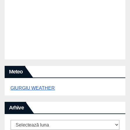
Meteo
GIURGIU WEATHER
Arhive
Arhive