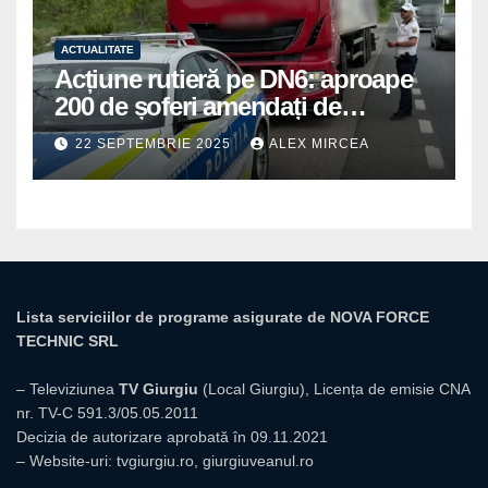
ACTUALITATE
Acțiune rutieră pe DN6: aproape
200 de șoferi amendați de
polițiștii din Mihăilești
22 SEPTEMBRIE 2025
ALEX MIRCEA
Lista serviciilor de programe asigurate de NOVA FORCE
TECHNIC SRL
– Televiziunea
TV Giurgiu
(Local Giurgiu), Licența de emisie CNA
nr. TV-C 591.3/05.05.2011
Decizia de autorizare aprobată în 09.11.2021
– Website-uri:
tvgiurgiu.ro
,
giurgiuveanul.ro