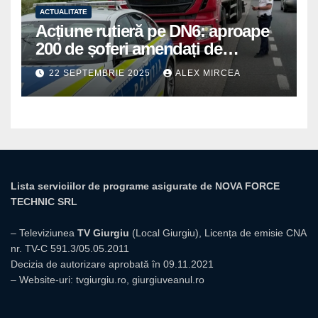
ACTUALITATE
Acțiune rutieră pe DN6: aproape
200 de șoferi amendați de
polițiștii din Mihăilești
22 SEPTEMBRIE 2025
ALEX MIRCEA
Lista serviciilor de programe asigurate de NOVA FORCE
TECHNIC SRL
– Televiziunea
TV Giurgiu
(Local Giurgiu), Licența de emisie CNA
nr. TV-C 591.3/05.05.2011
Decizia de autorizare aprobată în 09.11.2021
– Website-uri:
tvgiurgiu.ro
,
giurgiuveanul.ro