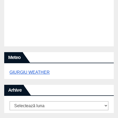
Meteo
GIURGIU WEATHER
Arhive
Arhive