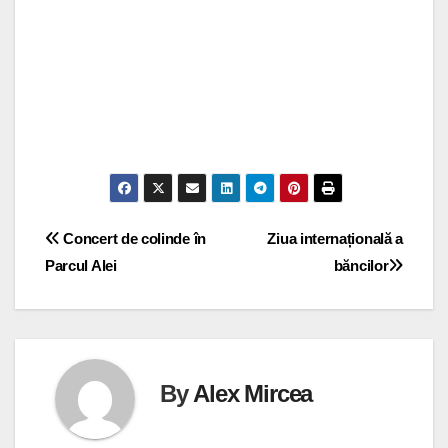
Navigare
Concert de colinde în
Ziua internațională a
Parcul Alei
băncilor
în
articole
By
Alex Mircea