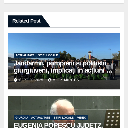
Related Post
ACTUALITATE
ȘTIRI LOCALE
Jandarmii, pompierii și polițiștii
giurgiuveni, implicați în acțiuni de
voluntariat pentru un oraș mai
SEPT. 20, 2025
ALEX MIRCEA
curat
GIURGIU
ACTUALITATE
ȘTIRI LOCALE
VIDEO
EUGENIA POPESCU JUDETZ,