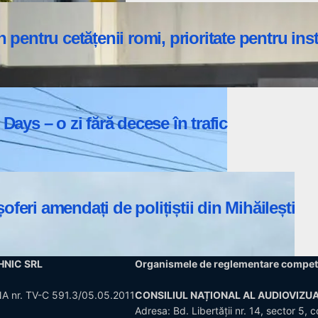
 pentru cetățenii romi, prioritate pentru ins
ys – o zi fără decese în trafic
feri amendați de polițiștii din Mihăilești
CHNIC SRL
Organismele de reglementare compet
CNA nr. TV-C 591.3/05.05.2011
CONSILIUL NAȚIONAL AL AUDIOVIZUA
Adresa: Bd. Libertății nr. 14, sector 