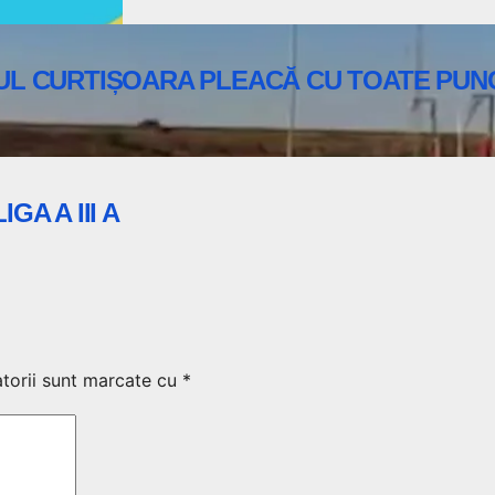
LTUL CURTIȘOARA PLEACĂ CU TOATE PU
GA A III A
torii sunt marcate cu
*