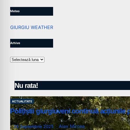
Meteo
GIURGIU WEATHER
Arhive
Arhive
Nu rata!
ACTUALITATE
Polițiștii giurgiuveni continuă acțiunile 
Alex Mircea
25 Septembrie 2025