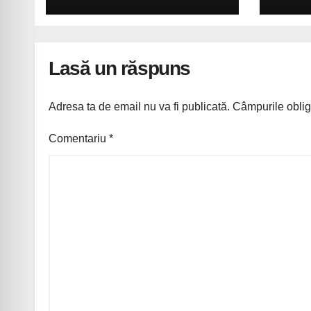
voluntariat pentru un
oraș mai curat
Lasă un răspuns
Adresa ta de email nu va fi publicată.
Câmpurile oblig
Comentariu
*