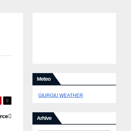
Meteo
GIURGIU WEATHER
arce
Arhive