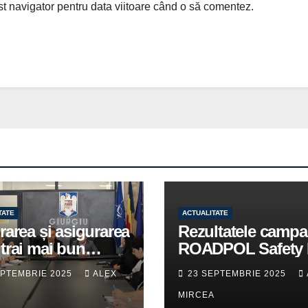
st navigator pentru data viitoare când o să comentez.
TATE
ACTUALITATE
rarea și asigurarea
Rezultatele campa
trai mai bun
ROADPOL Safety 
u cetățenii romi,
– o zi fără decese 
EPTEMBRIE 2025
ALEX
23 SEPTEMBRIE 2025
itate pentru
trafic
A
MIRCEA
tuțiile publice