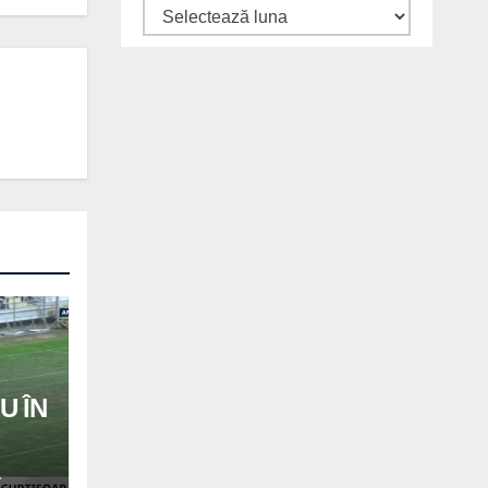
Arhive
U ÎN
A