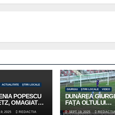
ACTUALITATE
ȘTIRI LOCALE
GIURGIU
ȘTIRI LOCALE
VIDEO
ENIA POPESCU
DUNĂREA GIURGI
ETZ, OMAGIATĂ
FAȚA OLTULUI
IURGIU
CURTIȘOARA
19, 2025
REDACTIA
SEPT. 19, 2025
REDACTI