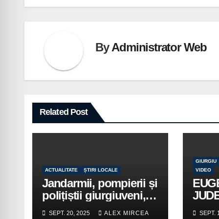
articole
By
Administrator Web
Related Post
GIURGIU
ACTUALITATE
ȘTIRI LOCALE
VIDEO
Jandarmii, pompierii și
EUG
polițiștii giurgiuveni,
JUD
implicați în acțiuni de
LA G
SEPT. 20, 2025
ALEX MIRCEA
SEPT. 