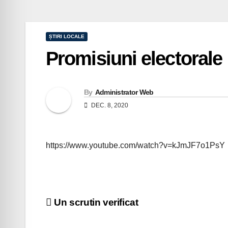
ȘTIRI LOCALE
Promisiuni electorale
By
Administrator Web
DEC. 8, 2020
https://www.youtube.com/watch?v=kJmJF7o1PsY
Navigare
Un scrutin verificat
în