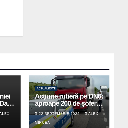
ACTUALITATE
niei
Acțiune rutieră pe DN6:
Days
aproape 200 de șoferi
în
amendați de polițiștii
ALEX
22 SEPTEMBRIE 2025
ALEX
din Mihăilești
MIRCEA