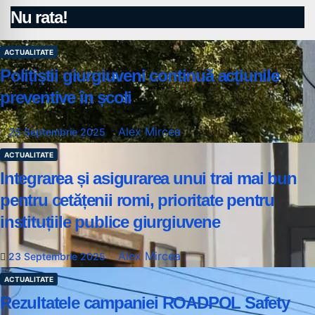
Nu rata!
ACTUALITATE
Polițiștii giurgiuveni continuă acțiunile
preventive în școli
Alex Mircea
25 Septembrie 2025
ACTUALITATE
Integrarea și asigurarea unui trai mai bun
pentru cetățenii romi, prioritate pentru
instituțiile publice giurgiuvene
Alex Mircea
23 Septembrie 2025
ACTUALITATE
Rezultatele campaniei ROADPOL Safety