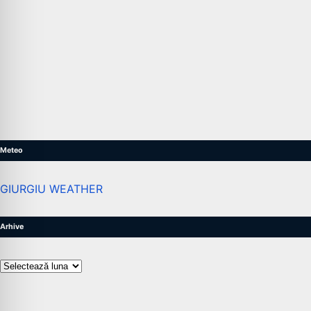
Meteo
GIURGIU WEATHER
Arhive
Arhive