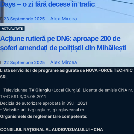
Days – o zi fără decese în trafic
Alex Mircea
23 Septembrie 2025
ACTUALITATE
Acțiune rutieră pe DN6: aproape 200 de
șoferi amendați de polițiștii din Mihăilești
Alex Mircea
22 Septembrie 2025
Lista serviciilor de programe asigurate de NOVA FORCE TECHNIC
SRL
– Televiziunea
TV Giurgiu
(Local Giurgiu), Licența de emisie CNA nr.
TV-C 591.3/05.05.2011
Decizia de autorizare aprobată în 09.11.2021
– Website-uri:
tvgiurgiu.ro
,
giurgiuveanul.ro
Organismele de reglementare competente:
CONSILIUL NAȚIONAL AL AUDIOVIZUALULUI – CNA