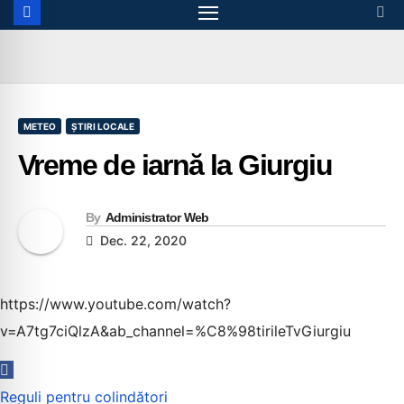
METEO
ȘTIRI LOCALE
Vreme de iarnă la Giurgiu
By
Administrator Web
Dec. 22, 2020
https://www.youtube.com/watch?
v=A7tg7ciQlzA&ab_channel=%C8%98tirileTvGiurgiu
Navigare
Reguli pentru colindători