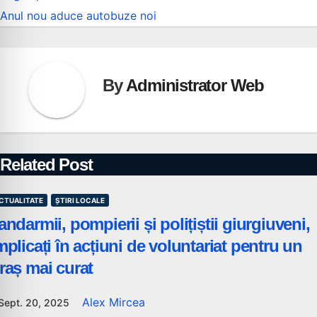
în
Anul nou aduce autobuze noi
articole
By
Administrator Web
Related Post
CTUALITATE
ȘTIRI LOCALE
andarmii, pompierii și polițiștii giurgiuveni,
mplicați în acțiuni de voluntariat pentru un
raș mai curat
Alex Mircea
Sept. 20, 2025