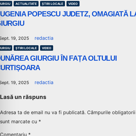
IURGIU
ACTUALITATE
ȘTIRI LOCALE
VIDEO
UGENIA POPESCU JUDETZ, OMAGIATĂ L
IURGIU
redactia
Sept. 19, 2025
IURGIU
ȘTIRI LOCALE
VIDEO
UNĂREA GIURGIU ÎN FAȚA OLTULUI
URTIȘOARA
redactia
Sept. 19, 2025
Lasă un răspuns
Adresa ta de email nu va fi publicată.
Câmpurile obligatorii
sunt marcate cu
*
Comentariu
*