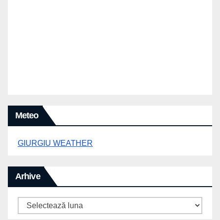
Meteo
GIURGIU WEATHER
Arhive
Arhive