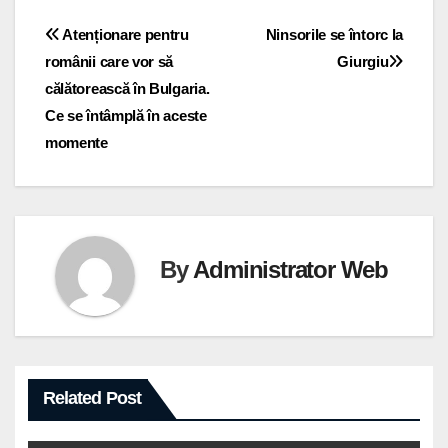
Navigare
Atenționare pentru
Ninsorile se întorc la
românii care vor să
Giurgiu
în
călătorească în Bulgaria.
articole
Ce se întâmplă în aceste
momente
By
Administrator Web
Related Post