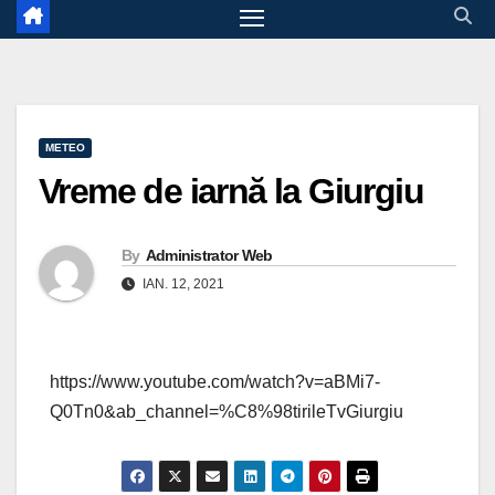
METEO
Vreme de iarnă la Giurgiu
By
Administrator Web
IAN. 12, 2021
https://www.youtube.com/watch?v=aBMi7-
Q0Tn0&ab_channel=%C8%98tirileTvGiurgiu