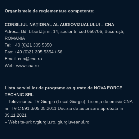
Organismele de reglementare competente:
CONSILIUL NAȚIONAL AL AUDIOVIZUALULUI – CNA
Adresa: Bd. Libertății nr. 14, sector 5, cod 050706, București,
ROMÂNIA
Tel:
+40 (0)21 305 5350
Fax: +40 (0)21 305 5354 / 56
Email:
cna@cna.ro
Web:
www.cna.ro
Lista serviciilor de programe asigurate de NOVA FORCE
TECHNIC SRL
– Televiziunea TV Giurgiu (Local Giurgiu), Licența de emisie CNA
nr. TV-C 591.3/05.05.2011 Decizia de autorizare aprobată în
09.11.2021
– Website-uri: tvgiurgiu.ro, giurgiuveanul.ro