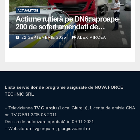
ACTUALITATE
Acțiune rutieră pe DN6: aproape
200 de șoferi amendați de
polițiștii din Mihăilești
22 SEPTEMBRIE 2025
ALEX MIRCEA
Lista serviciilor de programe asigurate de NOVA FORCE
TECHNIC SRL
– Televiziunea
TV Giurgiu
(Local Giurgiu), Licența de emisie CNA
nr. TV-C 591.3/05.05.2011
Decizia de autorizare aprobată în 09.11.2021
– Website-uri:
tvgiurgiu.ro
,
giurgiuveanul.ro