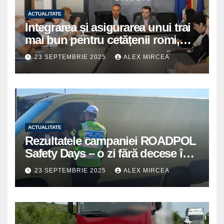
ACTUALITATE
Integrarea și asigurarea unui trai
mai bun pentru cetățenii romi,
prioritate pentru instituțiile
23 SEPTEMBRIE 2025
ALEX MIRCEA
publice giurgiuvene
ACTUALITATE
Rezultatele campaniei ROADPOL
Safety Days – o zi fără decese în
trafic
23 SEPTEMBRIE 2025
ALEX MIRCEA