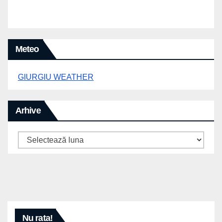
Meteo
GIURGIU WEATHER
Arhive
Arhive
Nu rata!