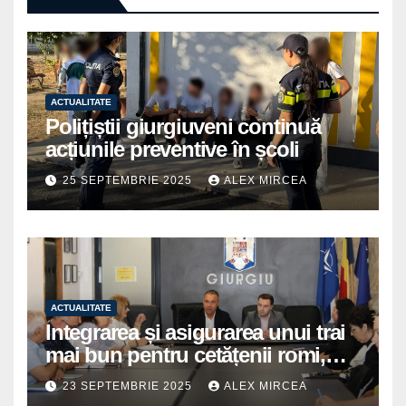
ACTUALITATE
Polițiștii giurgiuveni continuă
acțiunile preventive în școli
25 SEPTEMBRIE 2025
ALEX MIRCEA
ACTUALITATE
Integrarea și asigurarea unui trai
mai bun pentru cetățenii romi,
prioritate pentru instituțiile
23 SEPTEMBRIE 2025
ALEX MIRCEA
publice giurgiuvene