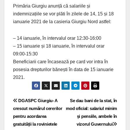
Primăria Giurgiu anunță că salariile și
indemnizațiile se vor plăti în zilele de 14, 15 și 18
ianuarie 2021 de la casieria Giurgiu Nord astfel:
– 14 ianuarie, în intervalul orar 12:30-16:00
– 15 ianuarie și 18 ianuarie, în intervalul orar
09:00-15:30
Beneficiarii care încasează pe card vor intra în
posesia drepturilor bănești în data de 15 ianuarie
2021.
Navigare
DGASPC Giurgiu- A
Se dau bani de la stat, în
crescut numărul cererilor
mod oficial: salariul minim
în
pentru acordarea
și pensiile, ambele în
articole
gratuității la rovinietele
vizorul Guvernului