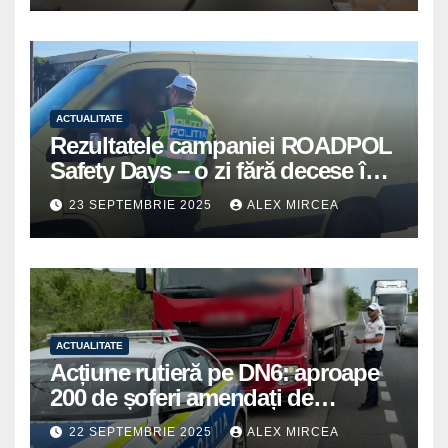
ACTUALITATE
Rezultatele campaniei ROADPOL
Safety Days – o zi fără decese în
trafic
23 SEPTEMBRIE 2025
ALEX MIRCEA
ACTUALITATE
Acțiune rutieră pe DN6: aproape
200 de șoferi amendați de
polițiștii din Mihăilești
22 SEPTEMBRIE 2025
ALEX MIRCEA