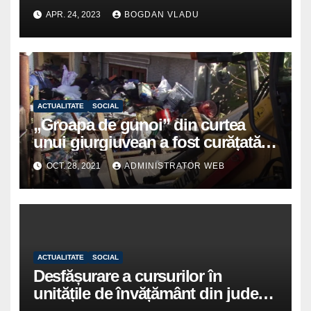
APR. 24, 2023
BOGDAN VLADU
ACTUALITATE
SOCIAL
„Groapa de gunoi” din curtea
unui giurgiuvean a fost curățată
de autorități
OCT. 28, 2021
ADMINISTRATOR WEB
ACTUALITATE
SOCIAL
Desfășurare a cursurilor în
unitățile de învățământ din județul
Giurgiu începând cu data de