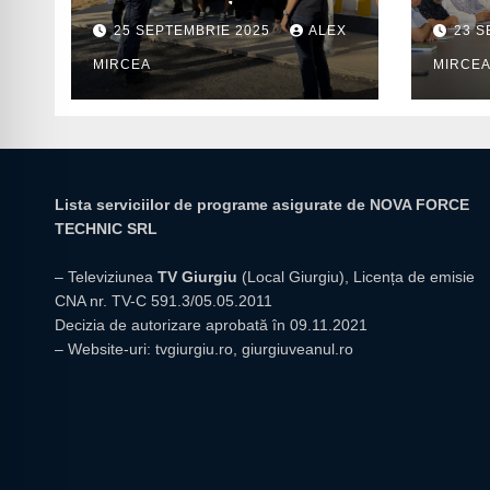
preventive în școli
pentr
25 SEPTEMBRIE 2025
ALEX
23 S
prior
MIRCEA
MIRCE
insti
giur
Lista serviciilor de programe asigurate de NOVA FORCE
TECHNIC SRL
– Televiziunea
TV Giurgiu
(Local Giurgiu), Licența de emisie
CNA nr. TV-C 591.3/05.05.2011
Decizia de autorizare aprobată în 09.11.2021
– Website-uri:
tvgiurgiu.ro
,
giurgiuveanul.ro