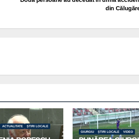
din Călugăr
ACTUALITATE
ȘTIRI LOCALE
GIURGIU
ȘTIRI LOCALE
VIDEO