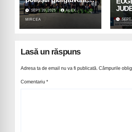
EUG
implicați în acțiuni de
JUD
SEPT. 20, 2025
ALEX
voluntariat pentru un
LA G
SEPT.
MIRCEA
oraș mai curat
Lasă un răspuns
Adresa ta de email nu va fi publicată.
Câmpurile oblig
Comentariu
*