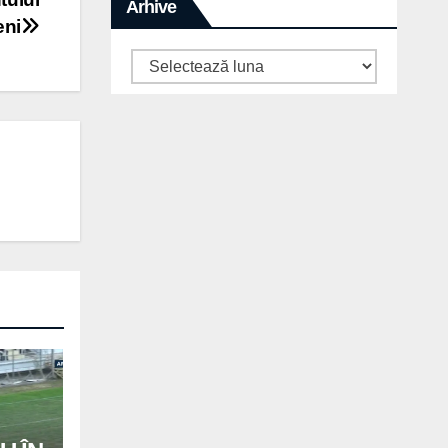
Arhive
eni
Arhive