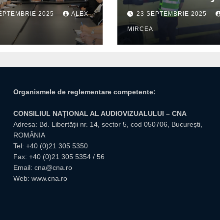
u cetățenii romi,
– o zi fără decese 
EPTEMBRIE 2025
ALEX
23 SEPTEMBRIE 2025
itate pentru
trafic
A
MIRCEA
tuțiile publice
giuvene
Organismele de reglementare competente:
CONSILIUL NAȚIONAL AL AUDIOVIZUALULUI – CNA
Adresa: Bd. Libertății nr. 14, sector 5, cod 050706, București,
ROMÂNIA
Tel:
+40 (0)21 305 5350
Fax: +40 (0)21 305 5354 / 56
Email:
cna@cna.ro
Web:
www.cna.ro