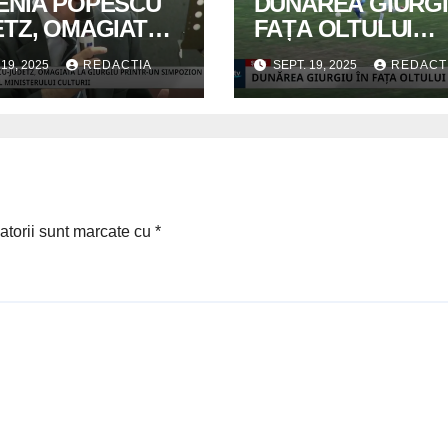
ENIA POPESCU
DUNĂREA GIURGI
ETZ, OMAGIATĂ
FAȚA OLTULUI
IURGIU
CURTIȘOARA
 19, 2025
REDACTIA
SEPT. 19, 2025
REDACT
atorii sunt marcate cu
*