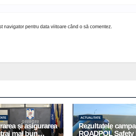
st navigator pentru data viitoare când o să comentez.
TATE
ACTUALITATE
rarea și asigurarea
Rezultatele campa
trai mai bun
ROADPOL Safety 