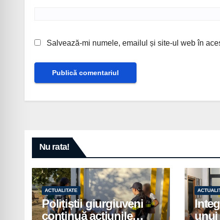
Salvează-mi numele, emailul și site-ul web în ace
Nu rata!
ACTUALITATE
ACTUALI
Polițiștii giurgiuveni
Integ
continuă acțiunile
unui 