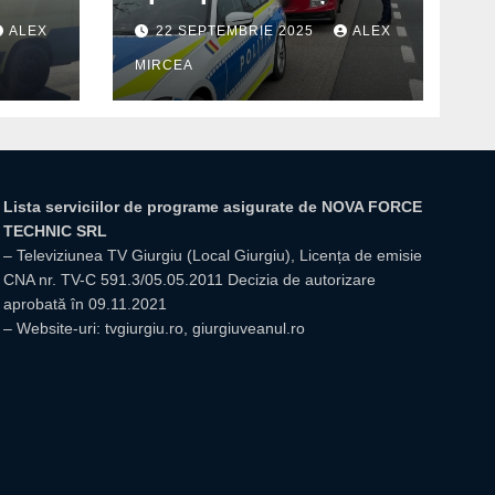
în
amendați de polițiștii
ALEX
22 SEPTEMBRIE 2025
ALEX
din Mihăilești
MIRCEA
Lista serviciilor de programe asigurate de NOVA FORCE
TECHNIC SRL
– Televiziunea TV Giurgiu (Local Giurgiu), Licența de emisie
CNA nr. TV-C 591.3/05.05.2011 Decizia de autorizare
aprobată în 09.11.2021
– Website-uri: tvgiurgiu.ro, giurgiuveanul.ro