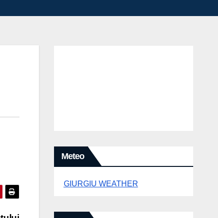
Meteo
GIURGIU WEATHER
tului