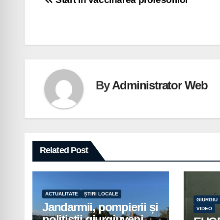
Navigare
în
articole
By
Administrator Web
Related Post
ACTUALITATE
ȘTIRI LOCALE
GIURGIU
Jandarmii, pompierii și
VIDEO
polițiștii giurgiuveni,