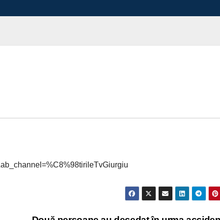
&ab_channel=%C8%98tirileTvGiurgiu
Două persoane au decedat în urma acciden