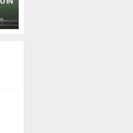
U ÎN
IA