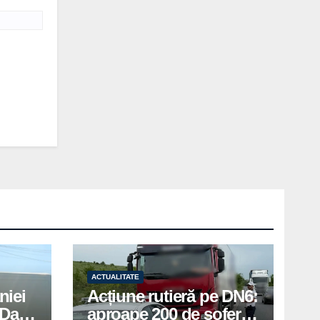
ACTUALITATE
niei
Acțiune rutieră pe DN6:
Days
aproape 200 de șoferi