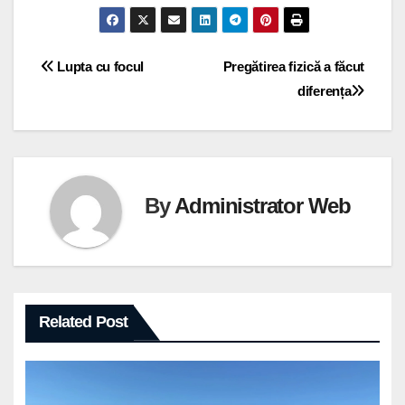
Navigare
Lupta cu focul
Pregătirea fizică a făcut
diferența
în
articole
By
Administrator Web
Related Post