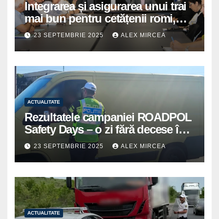
Integrarea și asigurarea unui trai
mai bun pentru cetățenii romi,
prioritate pentru instituțiile
23 SEPTEMBRIE 2025
ALEX MIRCEA
publice giurgiuvene
ACTUALITATE
Rezultatele campaniei ROADPOL
Safety Days – o zi fără decese în
trafic
23 SEPTEMBRIE 2025
ALEX MIRCEA
ACTUALITATE