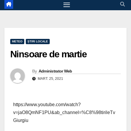
METEO
ȘTIRI LOCALE
Ninsoare de martie
By
Administrator Web
MART. 25, 2021
https://www.youtube.com/watch?
v=jaO8QmNF1PU&ab_channel=%C8%98tirileTv
Giurgiu