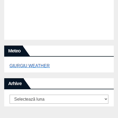
Meteo
GIURGIU WEATHER
Arhive
Arhive