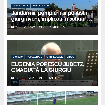
ACTUALITATE
ȘTIRI LOCALE
Jandarmii, pompierii și polițiștii
giurgiuveni, implicați în acțiuni de
voluntariat pentru un oraș mai
SEPT. 20, 2025
ALEX MIRCEA
curat
GIURGIU
ACTUALITATE
ȘTIRI LOCALE
VIDEO
EUGENIA POPESCU JUDETZ,
OMAGIATĂ LA GIURGIU
SEPT. 19, 2025
REDACTIA