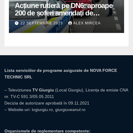
Acțiune rutieră pe DN6: aproape
200 de șoferi amendați de
polițiștii din Mihăilești
22 SEPTEMBRIE 2025
ALEX MIRCEA
Lista serviciilor de programe asigurate de NOVA FORCE
TECHNIC SRL
– Televiziunea
TV Giurgiu
(Local Giurgiu), Licența de emisie CNA
nr. TV-C 591.3/05.05.2011
Decizia de autorizare aprobată în 09.11.2021
– Website-uri:
tvgiurgiu.ro
,
giurgiuveanul.ro
Organismele de reglementare competente: