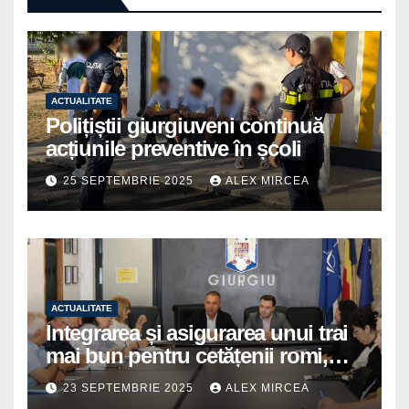
ACTUALITATE
Polițiștii giurgiuveni continuă
acțiunile preventive în școli
25 SEPTEMBRIE 2025
ALEX MIRCEA
ACTUALITATE
Integrarea și asigurarea unui trai
mai bun pentru cetățenii romi,
prioritate pentru instituțiile
23 SEPTEMBRIE 2025
ALEX MIRCEA
publice giurgiuvene