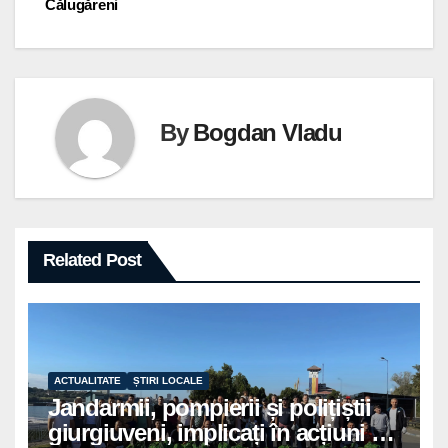
Călugăreni
în
articole
By
Bogdan Vladu
Related Post
ACTUALITATE
ȘTIRI LOCALE
Jandarmii, pompierii și polițiștii
giurgiuveni, implicați în acțiuni de