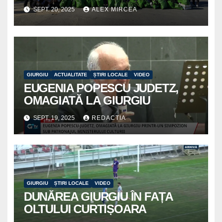
voluntariat pentru un oraș mai
SEPT. 20, 2025
ALEX MIRCEA
curat
GIURGIU
ACTUALITATE
ȘTIRI LOCALE
VIDEO
EUGENIA POPESCU JUDETZ,
OMAGIATĂ LA GIURGIU
SEPT. 19, 2025
REDACTIA
GIURGIU
ȘTIRI LOCALE
VIDEO
DUNĂREA GIURGIU ÎN FAȚA
OLTULUI CURTIȘOARA