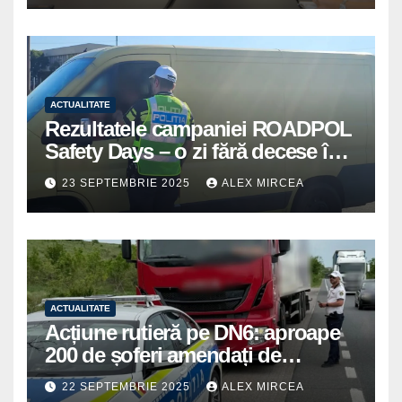
ACTUALITATE
Rezultatele campaniei ROADPOL
Safety Days – o zi fără decese în
trafic
23 SEPTEMBRIE 2025
ALEX MIRCEA
ACTUALITATE
Acțiune rutieră pe DN6: aproape
200 de șoferi amendați de
polițiștii din Mihăilești
22 SEPTEMBRIE 2025
ALEX MIRCEA