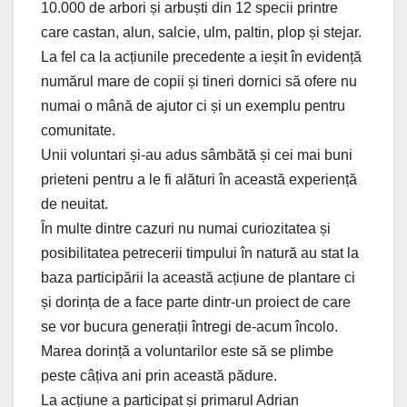
10.000 de arbori și arbuști din 12 specii printre
care castan, alun, salcie, ulm, paltin, plop și stejar.
La fel ca la acțiunile precedente a ieșit în evidență
numărul mare de copii și tineri dornici să ofere nu
numai o mână de ajutor ci și un exemplu pentru
comunitate.
Unii voluntari și-au adus sâmbătă și cei mai buni
prieteni pentru a le fi alături în această experiență
de neuitat.
În multe dintre cazuri nu numai curiozitatea și
posibilitatea petrecerii timpului în natură au stat la
baza participării la această acțiune de plantare ci
și dorința de a face parte dintr-un proiect de care
se vor bucura generații întregi de-acum încolo.
Marea dorință a voluntarilor este să se plimbe
peste câțiva ani prin această pădure.
La acțiune a participat și primarul Adrian