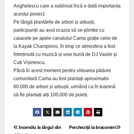
Anghelescu care a subliniat încă o dată importanța
acestui proiect.
Pe lângă plantările de arbori și arbuști,
participanții au avut ocazia să se plimbe cu
caiacele pe apele canalului Cama grație celor de
la Kayak Champions, în timp ce atmosfera a fost
întreținută cu muzică și voie bună de DJ Vasile și
Cati Vișinescu.
Până în acest moment pentru viitoarea pădure
comunitară Cama au fost plantați aproximativ
60.000 de arbori și arbuști, urmând ca în toamnă
să fie plantați alți 100.000 de puieți.
Navigare
Incendiu la târgul din
Percheziții la braconieri