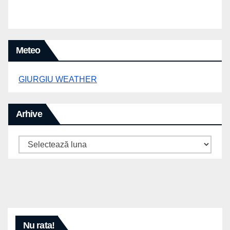
Meteo
GIURGIU WEATHER
Arhive
Arhive
Nu rata!