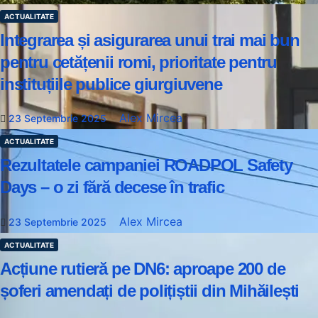
ACTUALITATE
Integrarea și asigurarea unui trai mai bun
pentru cetățenii romi, prioritate pentru
instituțiile publice giurgiuvene
Alex Mircea
23 Septembrie 2025
ACTUALITATE
Rezultatele campaniei ROADPOL Safety
Days – o zi fără decese în trafic
Alex Mircea
23 Septembrie 2025
ACTUALITATE
Acțiune rutieră pe DN6: aproape 200 de
șoferi amendați de polițiștii din Mihăilești