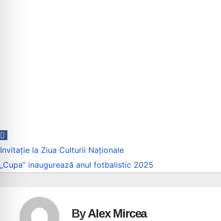
Navigare
Invitație la Ziua Culturii Naționale
în
„Cupa” inaugurează anul fotbalistic 2025
articole
By
Alex Mircea