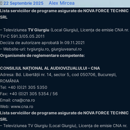
Alex Mircea
22 Septembrie 2025
Lista serviciilor de programe asigurate de NOVA FORCE TECHNIC
SRL
– Televiziunea
TV Giurgiu
(Local Giurgiu), Licența de emisie CNA nr.
TV-C 591.3/05.05.2011
Decizia de autorizare aprobată în 09.11.2021
– Website-uri:
tvgiurgiu.ro
,
giurgiuveanul.ro
Organismele de reglementare competente:
CONSILIUL NAȚIONAL AL AUDIOVIZUALULUI – CNA
Adresa: Bd. Libertății nr. 14, sector 5, cod 050706, București,
ROMÂNIA
Tel:
+40 (0)21 305 5350
Fax: +40 (0)21 305 5354 / 56
Email:
cna@cna.ro
Web:
www.cna.ro
Lista serviciilor de programe asigurate de NOVA FORCE TECHNIC
SRL
– Televiziunea TV Giurgiu (Local Giurgiu), Licența de emisie CNA nr.