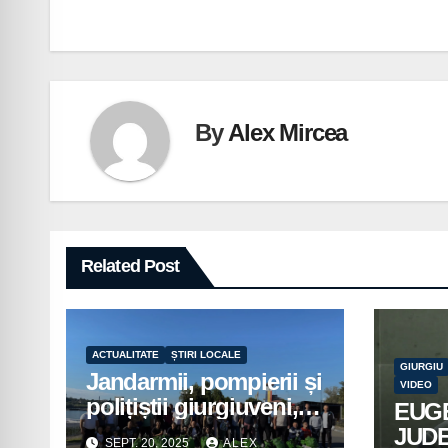
în
articole
By
Alex Mircea
Related Post
ACTUALITATE
ȘTIRI LOCALE
GIURGIU
Jandarmii, pompierii și
VIDEO
polițiștii giurgiuveni,
EUG
implicați în acțiuni de
JUD
SEPT. 20, 2025
ALEX