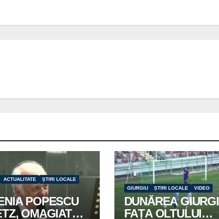
ACTUALITATE
ȘTIRI LOCALE
GIURGIU
ȘTIRI LOCALE
VIDEO
ENIA POPESCU
DUNĂREA GIURGI
ETZ, OMAGIATĂ
FAȚA OLTULUI