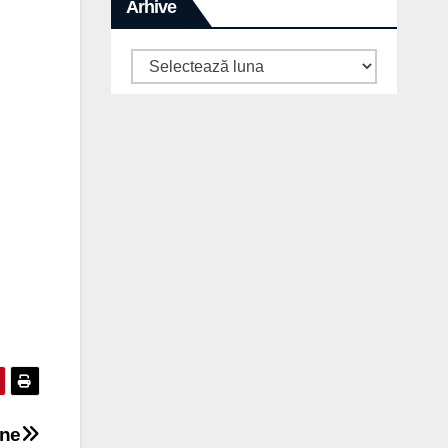
Arhive
Arhive
ene